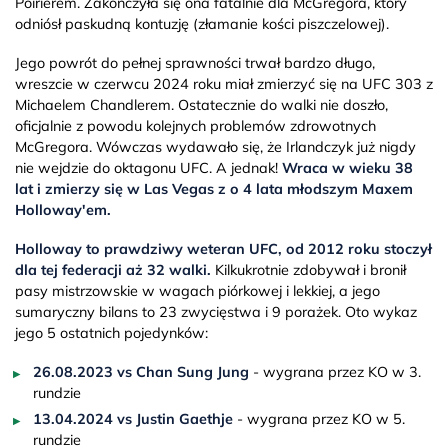
Poirierem. Zakończyła się ona fatalnie dla McGregora, który
odniósł paskudną kontuzję (złamanie kości piszczelowej).
Jego powrót do pełnej sprawności trwał bardzo długo,
wreszcie w czerwcu 2024 roku miał zmierzyć się na UFC 303 z
Michaelem Chandlerem. Ostatecznie do walki nie doszło,
oficjalnie z powodu kolejnych problemów zdrowotnych
McGregora. Wówczas wydawało się, że Irlandczyk już nigdy
nie wejdzie do oktagonu UFC. A jednak!
Wraca w wieku 38
lat i zmierzy się w Las Vegas z o 4 lata młodszym Maxem
Holloway'em.
Holloway to prawdziwy weteran UFC,
od 2012 roku stoczył
dla tej federacji aż 32 walki.
Kilkukrotnie zdobywał i bronił
pasy mistrzowskie w wagach piórkowej i lekkiej, a jego
sumaryczny bilans to 23 zwycięstwa i 9 porażek. Oto wykaz
jego 5 ostatnich pojedynków:
26.08.2023 vs
Chan Sung Jung
- wygrana przez KO w 3.
rundzie
13.04.2024 vs
Justin Gaethje
- wygrana przez KO w 5.
rundzie