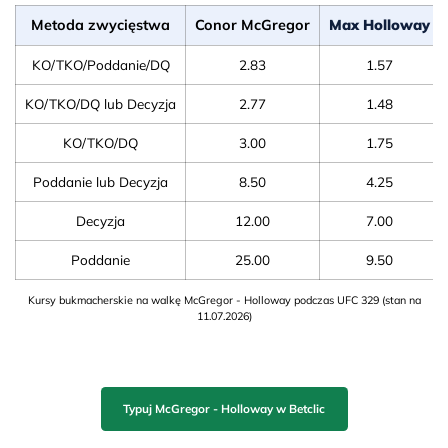
Metoda zwycięstwa
Conor McGregor
Max Holloway
KO/TKO/Poddanie/DQ
2.83
1.57
KO/TKO/DQ lub Decyzja
2.77
1.48
KO/TKO/DQ
3.00
1.75
Poddanie lub Decyzja
8.50
4.25
Decyzja
12.00
7.00
Poddanie
25.00
9.50
Kursy bukmacherskie na walkę McGregor - Holloway podczas UFC 329 (stan na
11.07.2026)
Typuj McGregor - Holloway w Betclic