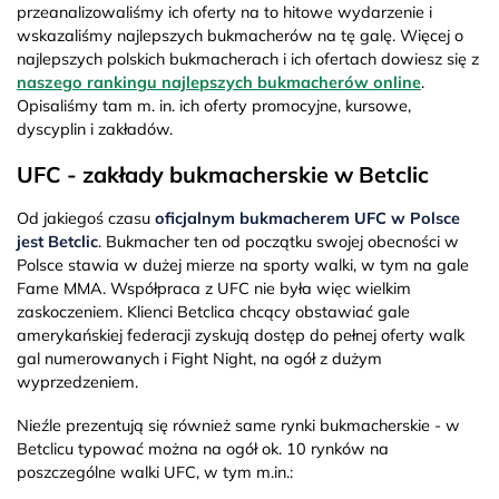
przeanalizowaliśmy ich oferty na to hitowe wydarzenie i
wskazaliśmy najlepszych bukmacherów na tę galę. Więcej o
najlepszych polskich bukmacherach i ich ofertach dowiesz się z
naszego rankingu najlepszych bukmacherów online
.
Opisaliśmy tam m. in. ich oferty promocyjne, kursowe,
dyscyplin i zakładów.
UFC - zakłady bukmacherskie w Betclic
Od jakiegoś czasu
oficjalnym bukmacherem UFC w Polsce
jest Betclic
. Bukmacher ten od początku swojej obecności w
Polsce stawia w dużej mierze na sporty walki, w tym na gale
Fame MMA. Współpraca z UFC nie była więc wielkim
zaskoczeniem. Klienci Betclica chcący obstawiać gale
amerykańskiej federacji zyskują dostęp do pełnej oferty walk
gal numerowanych i Fight Night, na ogół z dużym
wyprzedzeniem.
Nieźle prezentują się również same rynki bukmacherskie - w
Betclicu typować można na ogół ok. 10 rynków na
poszczególne walki UFC, w tym m.in.: