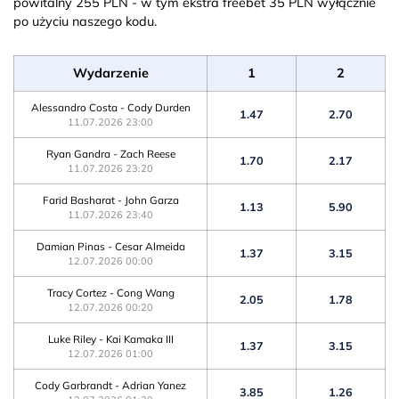
powitalny 255 PLN - w tym ekstra freebet 35 PLN wyłącznie
po użyciu naszego kodu.
Wydarzenie
1
2
Alessandro Costa - Cody Durden
1.47
2.70
11.07.2026 23:00
Ryan Gandra - Zach Reese
1.70
2.17
11.07.2026 23:20
Farid Basharat - John Garza
1.13
5.90
11.07.2026 23:40
Damian Pinas - Cesar Almeida
1.37
3.15
12.07.2026 00:00
Tracy Cortez - Cong Wang
2.05
1.78
12.07.2026 00:20
Luke Riley - Kai Kamaka III
1.37
3.15
12.07.2026 01:00
Cody Garbrandt - Adrian Yanez
3.85
1.26