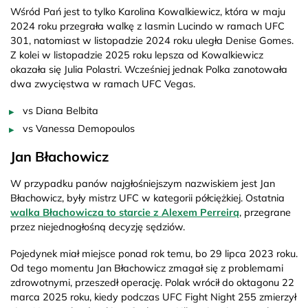
Wśród Pań jest to tylko Karolina Kowalkiewicz, która w maju
2024 roku przegrała walkę z Iasmin Lucindo w ramach UFC
301, natomiast w listopadzie 2024 roku uległa Denise Gomes.
Z kolei w listopadzie 2025 roku lepsza od Kowalkiewicz
okazała się Julia Polastri. Wcześniej jednak Polka zanotowała
dwa zwycięstwa w ramach UFC Vegas.
vs Diana Belbita
vs Vanessa Demopoulos
Jan Błachowicz
W przypadku panów najgłośniejszym nazwiskiem jest Jan
Błachowicz, były mistrz UFC w kategorii półciężkiej. Ostatnia
walka Błachowicza to starcie z Alexem Perreirą
, przegrane
przez niejednogłośną decyzję sędziów.
Pojedynek miał miejsce ponad rok temu, bo 29 lipca 2023 roku.
Od tego momentu Jan Błachowicz zmagał się z problemami
zdrowotnymi, przeszedł operację. Polak wrócił do oktagonu 22
marca 2025 roku, kiedy podczas UFC Fight Night 255 zmierzył