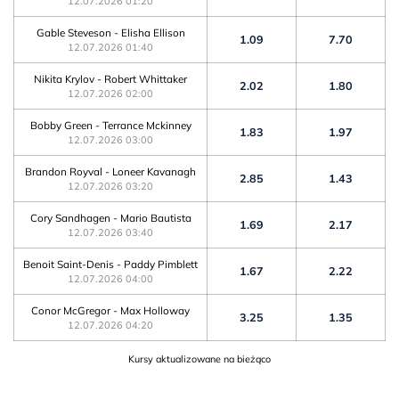
12.07.2026 01:20
Gable Steveson - Elisha Ellison
1.09
7.70
12.07.2026 01:40
Nikita Krylov - Robert Whittaker
2.02
1.80
12.07.2026 02:00
Bobby Green - Terrance Mckinney
1.83
1.97
12.07.2026 03:00
Brandon Royval - Loneer Kavanagh
2.85
1.43
12.07.2026 03:20
Cory Sandhagen - Mario Bautista
1.69
2.17
12.07.2026 03:40
Benoit Saint-Denis - Paddy Pimblett
1.67
2.22
12.07.2026 04:00
Conor McGregor - Max Holloway
3.25
1.35
12.07.2026 04:20
Kursy aktualizowane na bieżąco