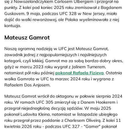
się z Nowozelandczykiem Carlosem Ulbergiem i przegrał na
punkty. Z kolei pod koniec 2025 roku zremisował z Bogdanem
Guskovem. 9 maja, podczas UFC 328 w New Jersey, miało
dojść do walki rewanżowej, ale Polaka wyeliminowała z niej
kontuzja.
Mateusz Gamrot
Naszą ogromną nadzieją w UFC jest Mateusz Gamrot,
zawodnik jednej z najpopularniejszych i najsilniejszych
kategorii, czyli lekkiej. Gamrot ma za sobą bardzo dobry okres,
gdyż w marcu 2023 roku wygrał z Jalinem Turnerem,
natomiast pół roku później
pokonał Rafaela Fizieva
. Ostatnia
walka Gamrota w UFC to marzec 2024 roku i wygrana z
Rafaelem Dos Anjosem.
Mateusz Gamrot wrócił do oktagonu w połowie sierpnia 2024
roku. W ramach UFC 305 zmierzył się z Danem Hookerem i
przegrał niejednogłośną decyzją sędziów. W maju 2025
pokonał Ludovita Kleina, natomiast w listopadzie ubiegłego
roku przegrał przez poddanie z Charlesem Oliveirą. Z kolei 11
kwietnia 2026 roku - podczas UFC 327 - "Gamer" pokonał