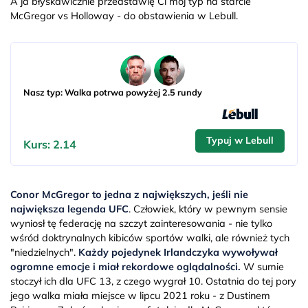
A ja błyskawicznie przedstawię Ci mój typ na starcie
McGregor vs Holloway - do obstawienia w Lebull.
Nasz typ: Walka potrwa powyżej 2.5 rundy
Typuj w Lebull
Kurs: 2.14
Conor McGregor to jedna z największych, jeśli nie
największa legenda UFC
. Człowiek, który w pewnym sensie
wyniosł tę federację na szczyt zainteresowania - nie tylko
wśród doktrynalnych kibiców sportów walki, ale również tych
"niedzielnych".
Każdy pojedynek Irlandczyka wywoływał
ogromne emocje i miał rekordowe oglądalności.
W sumie
stoczył ich dla UFC 13, z czego wygrał 10. Ostatnia do tej pory
jego walka miała miejsce w lipcu 2021 roku - z Dustinem