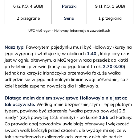
6 (2 KO, 4 SUB)
Porażki
9 (1 KO, 1 SUB)
2 przegrane
Seria
1 przegrana
UFC McGregor - Holloway: informacje o zawodnikach
Nasz typ:
Faworytem pojedynku musi być Holloway (kursy na
jego wygraną kształtują się w okolicach
1.40
), który cały czas
jest w ogniu bitewnym, a McGregor wraca przecież do klatki
po 5-letniej przerwie (kursy na jego triumf to ok.
2.70-3.00
).
Jednak na korzyść Irlandczyka przemawia fakt, że walka
odbędzie się w jego naturalnym limicie wagi półśredniej, co z
kolei będzie zupełną nowością dla Holloway'a.
Dlatego moim daniem zwycięstwo Holloway'a nie jest aż
tak oczywiste.
Według mnie bezpieczniejszym i lepiej płatnym
typem, powinno być zdarzenie "walka potrwa powyżej 2.5
rundy" (czyli powyżej 12,5 minuty) - po kursie
1.86
od Fortuny.
Co prawda obaj zawodnicy uwielbiają ofensywę i większość
swoich walk kończyli przed czasem, ale wydaje mi się, że w
tak specyficznych okolicznościach, żaden z nich nie będzie