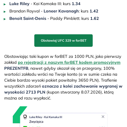
Luke Riley
- Kai Kamaka III: kurs
1.34
Brandon Royval -
Loneer Kavanagh
: kurs
1.42
Benoit Saint-Denis
- Paddy Pimblett:
kurs
1.62
Obstawiaj UFC 329 w forBET
Obstawiając taki kupon w forBET za 1000 PLN, jako pierwszy
zakład
po rejestracji z naszym forBET kodem promocyjnym
PREZENTFB
, nawet gdyby okazał się on przegrany, 100%
wartości zakładu wróci na Twoje konto (a w sumie czeka na
Ciebie bardzo wysoki pakiet powitalny 3650 PLN). Trafienie
wszystkich zdarzeń
oznacza z kolei zachowanie wygranej w
wysokości 2713 PLN
(kupon stworzony 8.07.2026), którą
można od razu wypłacić.