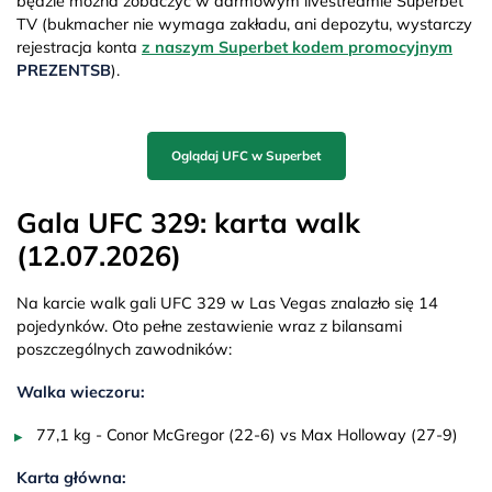
będzie można zobaczyć w darmowym livestreamie Superbet
TV (bukmacher nie wymaga zakładu, ani depozytu, wystarczy
rejestracja konta
z naszym Superbet kodem promocyjnym
PREZENTSB
).
Oglądaj UFC w Superbet
Gala UFC 329: karta walk
(12.07.2026)
Na karcie walk gali UFC 329 w Las Vegas znalazło się 14
pojedynków. Oto pełne zestawienie wraz z bilansami
poszczególnych zawodników:
Walka wieczoru:
77,1 kg - Conor McGregor (22-6) vs Max Holloway (27-9)
Karta główna: