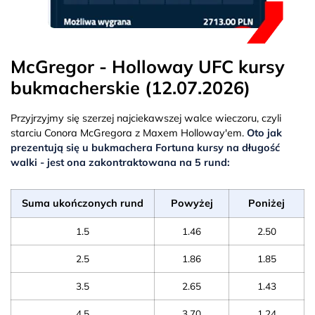
McGregor - Holloway UFC kursy
bukmacherskie (12.07.2026)
Przyjrzyjmy się szerzej najciekawszej walce wieczoru, czyli
starciu Conora McGregora z Maxem Holloway'em.
Oto jak
prezentują się u bukmachera Fortuna kursy na długość
walki - jest ona zakontraktowana na 5 rund:
Suma ukończonych rund
Powyżej
Poniżej
1.5
1.46
2.50
2.5
1.86
1.85
3.5
2.65
1.43
4.5
3.70
1.24