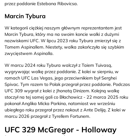
przez poddanie Estebana Ribovicsa.
Marcin Tybura
W kategorii ciężkiej naszym głównym reprezentantem jest
Marcin Tybura, który ma na swoim koncie walki z dużymi
nazwiskami UFC. W lipcu 2023 roku Tybura zmierzył się z
Tomem Aspinallem. Niestety, walka zakończyła się szybkim
zwycięstwem Aspinalla.
W marcu 2024 roku Tybura walczył z Taiem Tuivasą,
wygrywając walkę przez poddanie. Z kolei w sierpniu, w
ramach UFC Las Vegas, jego przeciwnikiem był Serghei
Spivac. Tym razem to Polak przegrał przez poddanie. Podczas
UFC 309 wygrał z kolei z Jhonatą Dinizem. Kolejną walkę
stoczył na tej samej gali co Błachowicz - 22 marca 2025 roku
pokonał Anglika Micka Parkina, natomiast we wrześniu
ubiegłego roku przegrał przez nokaut z Ante Deliją. Z kolei w
marcu 2026 przegrał z Tyrellem Fortunem.
UFC 329 McGregor - Holloway