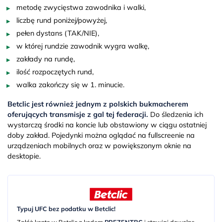
metodę zwycięstwa zawodnika i walki,
liczbę rund poniżej/powyżej,
pełen dystans (TAK/NIE),
w której rundzie zawodnik wygra walkę,
zakłady na rundę,
ilość rozpoczętych rund,
walka zakończy się w 1. minucie.
Betclic jest również jednym z polskich bukmacherem
oferujących transmisje z gal tej federacji.
Do śledzenia ich
wystarczą środki na koncie lub obstawiony w ciągu ostatniej
doby zakład. Pojedynki można oglądać na fullscreenie na
urządzeniach mobilnych oraz w powiększonym oknie na
desktopie.
Typuj UFC bez podatku w Betclic!
Załóż konto w Betclic z kodem
PREZENTBC
i stawiaj dowolne