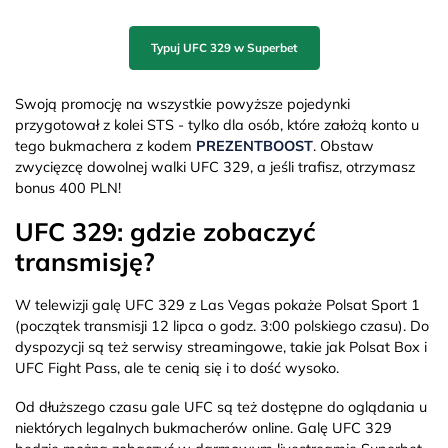
Typuj UFC 329 w Superbet
Swoją promocję na wszystkie powyższe pojedynki
przygotował z kolei STS - tylko dla osób, które założą konto u
tego bukmachera z kodem
PREZENTBOOST
. Obstaw
zwycięzcę dowolnej walki UFC 329, a jeśli trafisz, otrzymasz
bonus 400 PLN!
UFC 329: gdzie zobaczyć
transmisję?
W telewizji galę UFC 329 z Las Vegas pokaże Polsat Sport 1
(początek transmisji 12 lipca o godz. 3:00 polskiego czasu). Do
dyspozycji są też serwisy streamingowe, takie jak Polsat Box i
UFC Fight Pass, ale te cenią się i to dość wysoko.
Od dłuższego czasu gale UFC są też dostępne do oglądania u
niektórych legalnych bukmacherów online. Galę UFC 329