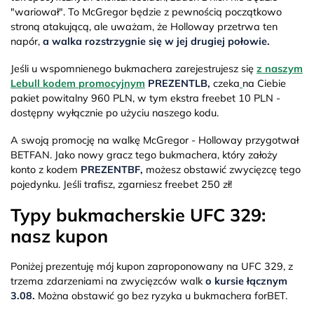
"wariował". To McGregor będzie z pewnością początkowo
stroną atakującą, ale uważam, że Holloway przetrwa ten
napór,
a walka rozstrzygnie się w jej drugiej połowie.
Jeśli u wspomnienego bukmachera zarejestrujesz się
z naszym
Lebull kodem promocyjnym
PREZENTLB,
czeka
na Ciebie
pakiet powitalny 960 PLN, w tym ekstra freebet 10 PLN -
dostępny wyłącznie po użyciu naszego kodu.
A swoją promocję na walkę McGregor - Holloway przygotwał
BETFAN. Jako nowy gracz tego bukmachera, który założy
konto z kodem
PREZENTBF,
możesz obstawić zwycięzcę tego
pojedynku. Jeśli trafisz, zgarniesz freebet 250 zł!
Typy bukmacherskie UFC 329:
nasz kupon
Poniżej prezentuję mój kupon zaproponowany na UFC 329, z
trzema zdarzeniami na zwycięzców walk
o kursie łącznym
3.08.
Można obstawić go bez ryzyka u bukmachera forBET.