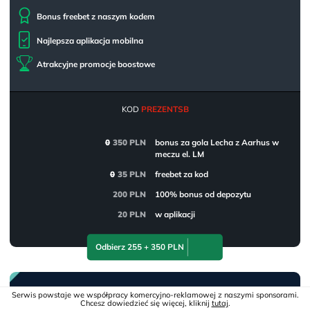
Bonus freebet z naszym kodem
Najlepsza aplikacja mobilna
Atrakcyjne promocje boostowe
KOD
PREZENTSB
0
350 PLN
bonus za gola Lecha z Aarhus w
meczu el. LM
0
35 PLN
freebet za kod
200 PLN
100% bonus od depozytu
20 PLN
w aplikacji
Odbierz 255 + 350 PLN
Serwis powstaje we współpracy komercyjno-reklamowej z naszymi sponsorami.
Chcesz dowiedzieć się więcej, kliknij
tutaj
.