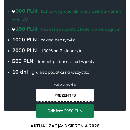
300 PLN
0
bonus wygraną lub remis Lecha z Aarhus
w el. LM
150 PLN
0
freebet za wpłatę z kodem promocyjnym
1000 PLN
zakład bez ryzyka
2000 PLN
100% od 2. depozytu
500 PLN
freebet po bonusie od wpłaty
10 dni
gra bez podatku na wszystko
kod promocyjny
PREZENTFB
Odbierz 3950 PLN
AKTUALIZACJA: 3 SIERPNIA 2026