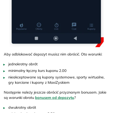
Aby odblokować depozyt musisz nim obrócić. Oto warunki:
jednokrotny obrót
minimalny łączny kurs kuponu 2.00
nieakceptowane są kupony systemowe, sporty wirtualne,
gry karciane i kupony z MaxiZyskiem
Następnie należy jeszcze obrócić przyznanym bonusem. Jakie
są warunki obrotu
bonusem od depozytu
?
dwukrotny obrót