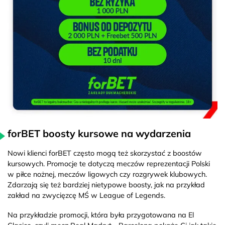
forBET boosty kursowe na wydarzenia
Nowi klienci forBET często mogą też skorzystać z boostów
kursowych. Promocje te dotyczą meczów reprezentacji Polski
w piłce nożnej, meczów ligowych czy rozgrywek klubowych.
Zdarzają się też bardziej nietypowe boosty, jak na przykład
zakład na zwycięzcę MŚ w League of Legends.
Na przykładzie promocji, która była przygotowana na El