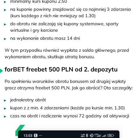
minimalny kurs kuponu 2.50
na kuponie powinny znajdować się co najmniej 3 zdarzenia
(kurs każdego z nich nie mniejszy od 1.30)
do obrotu nie zaliczają się kupony systemowe, sporty
wirtualne i gry karciane
na wykonanie obrotu masz 14 dni
W tym przypadku również wypłata z salda głównego, przed
wykonaniem obrotu, skutkuje utratą bonusu.
forBET freebet 500 PLN od 2. depozytu
Po spełnieniu warunków obrotu bonusem od drugiej wpłaty
gracz otrzyma freebet 500 PLN. Jak go obrócić? Oto szczegóły:
jednokrotny obrót
kupon z z min. 4 zdarzeniami (każde po kursie min. 1.30)
czas na obrót i rozliczenie wynosi 72 godziny od aktywacji