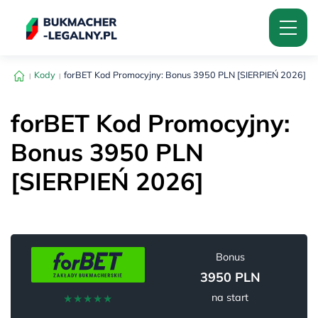
Kody
forBET Kod Promocyjny: Bonus 3950 PLN [SIERPIEŃ 2026]
forBET Kod Promocyjny:
Bonus 3950 PLN
[SIERPIEŃ 2026]
Bonus
3950 PLN
na start