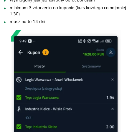
minimum 3 zdarzenia na kuponie (kurs każdego co najmniej
1.30)
masz na to 14 dni