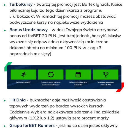
TurboKursy
- twarzą tej promocji jest Bartek Ignacik. Kibice
piłki nożnej kojarzą tego dziennikarza z programu
„Turbokozak”. W ramach tej promocji możesz obstawiać
podwyższone kursy na najciekawsze wydarzenia
Bonus Urodzinowy
- w dniu Twojego święta otrzymasz
bonus od forBET 20 PLN. Jest tutaj jednak „haczyk”. Musisz
wykazać się odpowiednią aktywnością (m.in. trzeba
dokonać obrotu na minimum 100 PLN w ciągu 3
poprzednich miesięcy)
Hit Dnia
- bukmacher daje możliwość obstawiania
topowych wydarzeń
po bardzo wysokich kursach.
Codziennie wybiera najciekawsze zdarzenie i na zakładzie
głównym (1,X,2 lub 1,2) ustawia zero procent marży
Grupa forBET Runners
- jeśli na co dzień jesteś aktywny