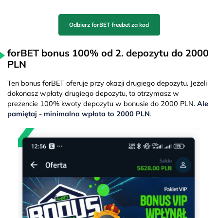
Odbierz forBET freebet za kod
forBET bonus 100% od 2. depozytu do 2000
PLN
Ten bonus forBET oferuje przy okazji drugiego depozytu. Jeżeli
dokonasz wpłaty drugiego depozytu, to otrzymasz w
prezencie 100% kwoty depozytu w bonusie do 2000 PLN.
Ale
pamiętaj - minimalna wpłata to 2000 PLN
.