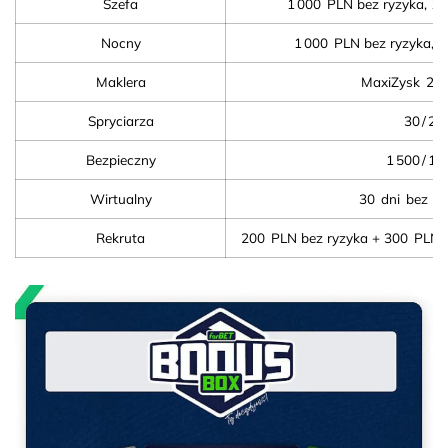
Szefa
1 000 PLN bez ryzyka, 1
Nocny
1 000 PLN bez ryzyka, 
Maklera
MaxiZysk 200
Spryciarza
30 / 20
Bezpieczny
1 500 / 1 
Wirtualny
30 dni bez po
Rekruta
200 PLN bez ryzyka + 300 PLN b