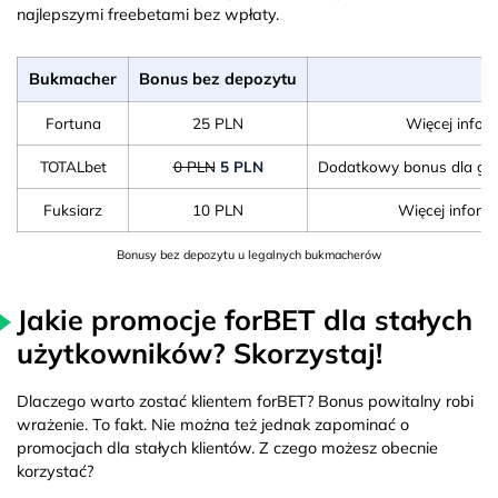
najlepszymi freebetami bez wpłaty.
Bukmacher
Bonus bez depozytu
Fortuna
25 PLN
Więcej infor
TOTALbet
0 PLN
5 PLN
Dodatkowy bonus dla gra
Fuksiarz
10 PLN
Więcej inform
Bonusy bez depozytu u legalnych bukmacherów
Jakie promocje forBET dla stałych
użytkowników? Skorzystaj!
Dlaczego warto zostać klientem forBET? Bonus powitalny robi
wrażenie. To fakt. Nie można też jednak zapominać o
promocjach dla stałych klientów. Z czego możesz obecnie
korzystać?