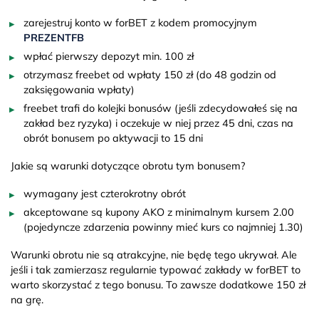
zarejestruj konto w forBET z kodem promocyjnym
PREZENTFB
wpłać pierwszy depozyt min. 100 zł
otrzymasz freebet od wpłaty 150 zł (do 48 godzin od
zaksięgowania wpłaty)
freebet trafi do kolejki bonusów (jeśli zdecydowałeś się na
zakład bez ryzyka) i oczekuje w niej przez 45 dni, czas na
obrót bonusem po aktywacji to 15 dni
Jakie są warunki dotyczące obrotu tym bonusem?
wymagany jest czterokrotny obrót
akceptowane są kupony AKO z minimalnym kursem 2.00
(pojedyncze zdarzenia powinny mieć kurs co najmniej 1.30)
Warunki obrotu nie są atrakcyjne, nie będę tego ukrywał. Ale
jeśli i tak zamierzasz regularnie typować zakłady w forBET to
warto skorzystać z tego bonusu. To zawsze dodatkowe 150 zł
na grę.