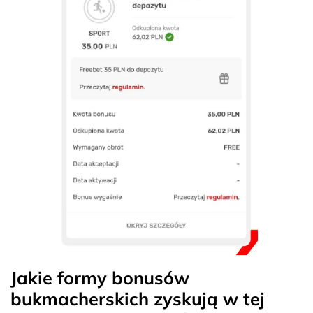
Jakie formy bonusów
bukmacherskich zyskują w tej