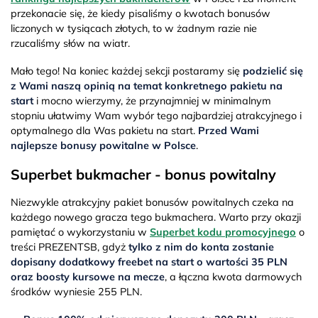
przekonacie się, że kiedy pisaliśmy o kwotach bonusów
liczonych w tysiącach złotych, to w żadnym razie nie
rzucaliśmy słów na wiatr.
Mało tego! Na koniec każdej sekcji postaramy się
podzielić się
z Wami naszą opinią na temat konkretnego pakietu na
start
i mocno wierzymy, że przynajmniej w minimalnym
stopniu ułatwimy Wam wybór tego najbardziej atrakcyjnego i
optymalnego dla Was pakietu na start.
Przed Wami
najlepsze bonusy powitalne w Polsce
.
Superbet bukmacher - bonus powitalny
Niezwykle atrakcyjny pakiet bonusów powitalnych czeka na
każdego nowego gracza tego bukmachera. Warto przy okazji
pamiętać o wykorzystaniu w
Superbet kodu promocyjnego
o
treści PREZENTSB, gdyż
tylko z nim do konta zostanie
dopisany dodatkowy freebet na start o wartości 35 PLN
oraz boosty kursowe na mecze
, a łączna kwota darmowych
środków wyniesie 255 PLN.