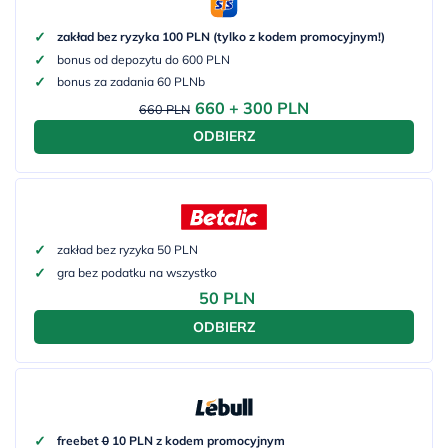
zakład bez ryzyka 100 PLN (tylko z kodem promocyjnym!)
bonus od depozytu do 600 PLN
bonus za zadania 60 PLNb
660 + 300 PLN
660 PLN
ODBIERZ
zakład bez ryzyka 50 PLN
gra bez podatku na wszystko
50 PLN
ODBIERZ
freebet
0
10 PLN z kodem promocyjnym