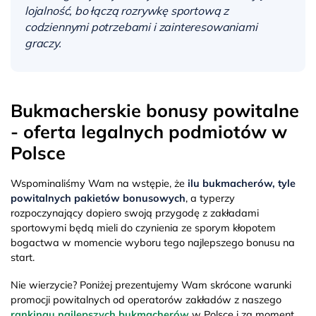
lojalność, bo łączą rozrywkę sportową z
codziennymi potrzebami i zainteresowaniami
graczy.
Bukmacherskie bonusy powitalne
- oferta legalnych podmiotów w
Polsce
Wspominaliśmy Wam na wstępie, że
ilu bukmacherów, tyle
powitalnych pakietów bonusowych
, a typerzy
rozpoczynający dopiero swoją przygodę z zakładami
sportowymi będą mieli do czynienia ze sporym kłopotem
bogactwa w momencie wyboru tego najlepszego bonusu na
start.
Nie wierzycie? Poniżej prezentujemy Wam skrócone warunki
promocji powitalnych od operatorów zakładów z naszego
rankingu najlepszych bukmacherów
w Polsce i za moment