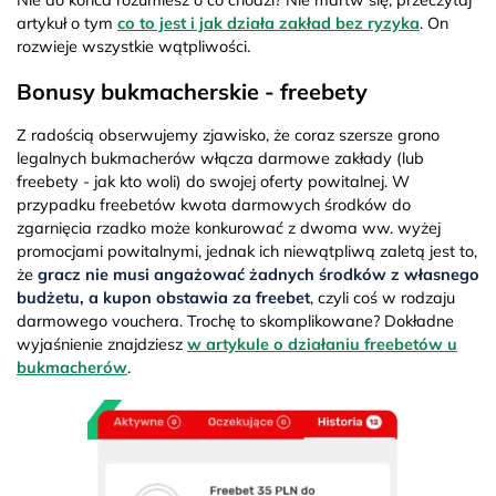
artykuł o tym
co to jest i jak działa zakład bez ryzyka
. On
rozwieje wszystkie wątpliwości.
Bonusy bukmacherskie - freebety
Z radością obserwujemy zjawisko, że coraz szersze grono
legalnych bukmacherów włącza darmowe zakłady (lub
freebety - jak kto woli) do swojej oferty powitalnej. W
przypadku freebetów kwota darmowych środków do
zgarnięcia rzadko może konkurować z dwoma ww. wyżej
promocjami powitalnymi, jednak ich niewątpliwą zaletą jest to,
że
gracz nie musi angażować żadnych środków z własnego
budżetu, a kupon obstawia za freebet
, czyli coś w rodzaju
darmowego vouchera. Trochę to skomplikowane? Dokładne
wyjaśnienie znajdziesz
w artykule o działaniu freebetów u
bukmacherów
.