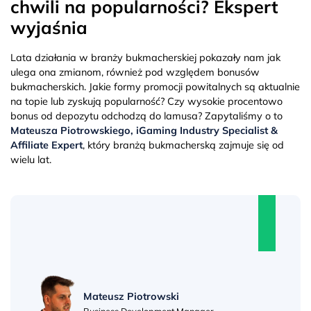
chwili na popularności? Ekspert
wyjaśnia
Lata działania w branży bukmacherskiej pokazały nam jak
ulega ona zmianom, również pod względem bonusów
bukmacherskich. Jakie formy promocji powitalnych są aktualnie
na topie lub zyskują popularność? Czy wysokie procentowo
bonus od depozytu odchodzą do lamusa? Zapytaliśmy o to
Mateusza Piotrowskiego, iGaming Industry Specialist &
Affiliate Expert
, który branżą bukmacherską zajmuje się od
wielu lat.
Mateusz Piotrowski
Business Development Manager