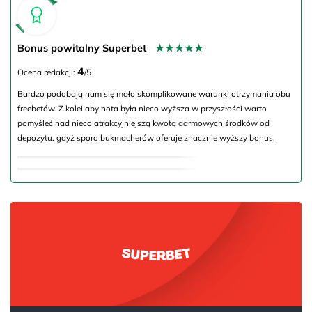
Bonus powitalny Superbet
4
Ocena redakcji:
/5
Bardzo podobają nam się mało skomplikowane warunki otrzymania obu
freebetów. Z kolei aby nota była nieco wyższa w przyszłości warto
pomyśleć nad nieco atrakcyjniejszą kwotą darmowych środków od
depozytu, gdyż sporo bukmacherów oferuje znacznie wyższy bonus.