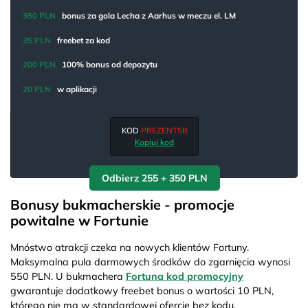
350 PLN
bonus za gola Lecha z Aarhus w meczu el. LM
35 PLN
freebet za kod
200 PLN
100% bonus od depozytu
20 PLN
w aplikacji
KOD
PREZENTSB
Kopiuj kod
Odbierz 255 + 350 PLN
Bonusy bukmacherskie - promocje
powitalne w Fortunie
Mnóstwo atrakcji czeka na nowych klientów Fortuny.
Maksymalna pula darmowych środków do zgarnięcia wynosi
550 PLN. U bukmachera
Fortuna kod promocyjny
gwarantuje dodatkowy freebet bonus o wartości 10 PLN,
którego nie ma w standardowej ofercie bez kodu.