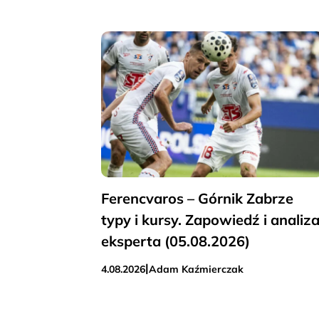
Ferencvaros – Górnik Zabrze
typy i kursy. Zapowiedź i analiz
eksperta (05.08.2026)
|
4.08.2026
Adam Kaźmierczak