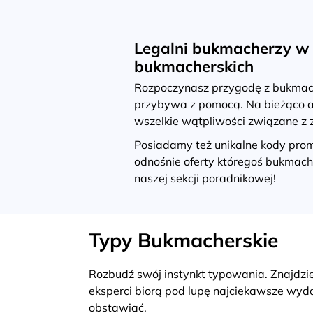
Legalni bukmacherzy w P
bukmacherskich
Rozpoczynasz przygodę z bukmach
przybywa z pomocą. Na bieżąco an
wszelkie wątpliwości związane z z
Posiadamy też unikalne kody prom
odnośnie oferty któregoś bukmach
naszej sekcji poradnikowej!
Typy Bukmacherskie
Rozbudź swój instynkt typowania. Znajdzie
eksperci biorą pod lupę najciekawsze wyd
obstawiać.