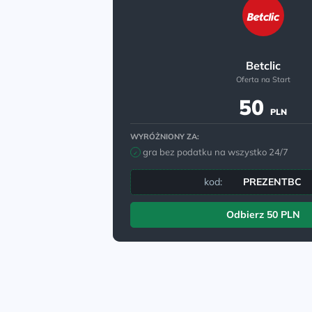
Betclic
Oferta na Start
50
PLN
WYRÓŻNIONY ZA:
gra bez podatku na wszystko 24/7
PREZENTBC
Odbierz 50 PLN