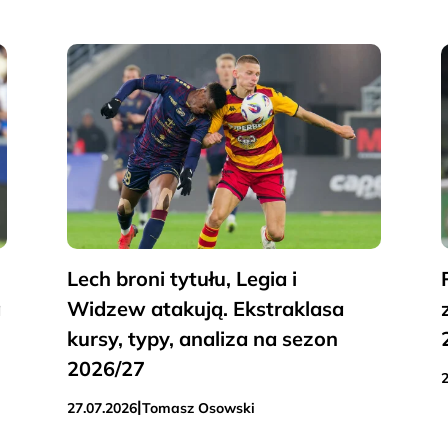
Lech broni tytułu, Legia i
a
Widzew atakują. Ekstraklasa
kursy, typy, analiza na sezon
2026/27
2
|
27.07.2026
Tomasz Osowski