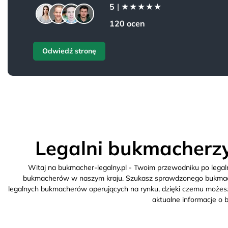
5
|
120 ocen
Odwiedź stronę
Legalni bukmacherzy
Witaj na bukmacher-legalny.pl - Twoim przewodniku po lega
bukmacherów w naszym kraju. Szukasz sprawdzonego bukmachera
legalnych bukmacherów operujących na rynku, dzięki czemu możes
aktualne informacje o