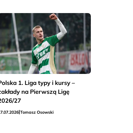
Polska 1. Liga typy i kursy –
zakłady na Pierwszą Ligę
2026/27
|
7.07.2026
Tomasz Osowski