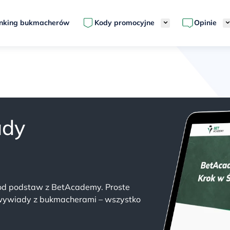
nking bukmacherów
Kody promocyjne
Opinie
ady
od podstaw z BetAcademy. Proste
i wywiady z bukmacherami – wszystko