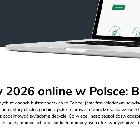
 2026 online w Polsce: 
lnych zakładach bukmacherskich w Polsce! Jesteśmy wiodącym serwise
, który działa zgodnie z polskim prawem? Znajdziesz go właśnie tu
z podejmować świadome decyzje. Co więcej, nasz zespół doświadczony
 bonusach, promocjach oraz kodach promocyjnych oferowanych przez