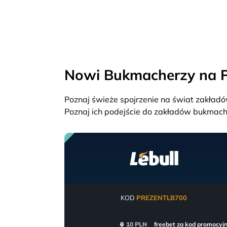
Nowi Bukmacherzy na P
Poznaj świeże spojrzenie na świat zakład
Poznaj ich podejście do zakładów bukmach
KOD
PREZENTLB700
0
10 PLN
freebet za kod promocyj