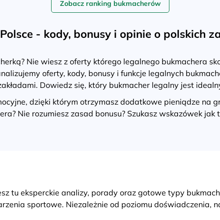
Zobacz ranking bukmacherów
olsce - kody, bonusy i opinie o polskich 
erką? Nie wiesz z oferty którego legalnego bukmachera sk
alizujemy oferty, kody, bonusy i funkcje legalnych bukmach
akładami. Dowiedz się, który bukmacher legalny jest idealny
ocyjne, dzięki którym otrzymasz dodatkowe pieniądze na g
era? Nie rozumiesz zasad bonusu? Szukasz wskazówek jak t
sz tu eksperckie analizy, porady oraz gotowe typy bukmache
arzenia sportowe. Niezależnie od poziomu doświadczenia, n