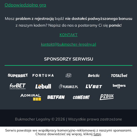
Odpowiedzialna gra
Masz
problem z rejestracją
bądź
nie dostałeś podwyższonego bonusu
z naszym kodem? Napisz do nas a postaramy Ci się
pomóc
!
KONTAKT
kontakt@bukmacher-legalny.pl
SPONSORZY SERWISU
Bukmacher Legalny © 2026 | Wszystkie prawa zastrzeżone
Serwis powstaje we współpracy komercyjno-reklamowej z naszymi sponsorami.
Chcesz dowiedzieć się więcej, kliknij
tutaj
.