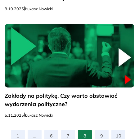
|
8.10.2025
Łukasz Nowicki
Zakłady na politykę. Czy warto obstawiać
wydarzenia polityczne?
|
5.11.2025
Łukasz Nowicki
1
…
6
7
8
9
10