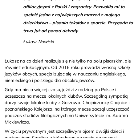
afiliacyjnymi z Polski i zagranicy. Pozwoliło mi to
spełnić jedno z największych marzeń z mojego
dzieciństwa – pisania tekstów o sporcie. Przygoda ta
trwa już od ponad dekady.
Łukasz Nowicki
Łukasz na co dzień realizuje się nie tylko na polu pisarskim, ale
również edukacyjnym. Od 2016 roku prowadzi własną szkołę
języków obcych, specjalizując się w nauczaniu angielskiego,
niemieckiego i polskiego dla obcokrajowców.
Gdy ma nieco więcej czasu, jeździ z rodziną po Polsce i
uczęszcza na mecze lokalnych klubów. Szczególną sympatią
darzy swoje lokalne kluby z Gorzowa, Chojniczankę Chojnice i
poznańskiego Kolejorza, na którego mecze zaczął uczęszczać
podczas studiów filologicznych na Uniwersytecie im. Adama
Mickiewicza.
W życiu prywatnym jest szczęśliwym ojcem dwójki dzieci i
mężem żony Karoliny, z którą łączy go pasja do muzyki