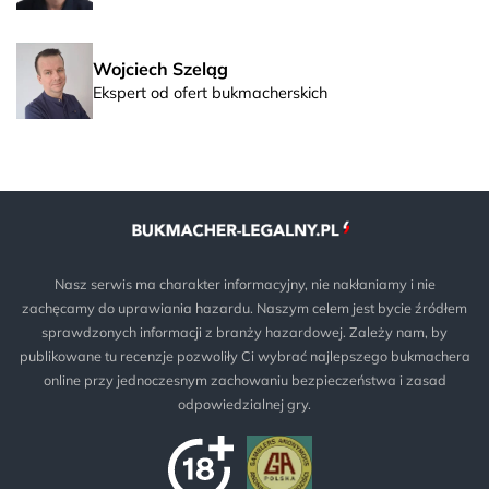
Wojciech Szeląg
Ekspert od ofert bukmacherskich
Nasz serwis ma charakter informacyjny, nie nakłaniamy i nie
zachęcamy do uprawiania hazardu. Naszym celem jest bycie źródłem
sprawdzonych informacji z branży hazardowej. Zależy nam, by
publikowane tu recenzje pozwoliły Ci wybrać najlepszego bukmachera
online przy jednoczesnym zachowaniu bezpieczeństwa i zasad
odpowiedzialnej gry.