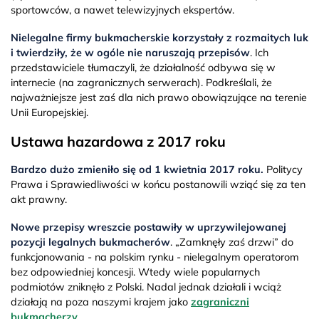
sportowców, a nawet telewizyjnych ekspertów.
Nielegalne firmy bukmacherskie korzystały z rozmaitych luk
i twierdziły, że w ogóle nie naruszają przepisów
. Ich
przedstawiciele tłumaczyli, że działalność odbywa się w
internecie (na zagranicznych serwerach). Podkreślali, że
najważniejsze jest zaś dla nich prawo obowiązujące na terenie
Unii Europejskiej.
Ustawa hazardowa z 2017 roku
Bardzo dużo zmieniło się od 1 kwietnia 2017 roku.
Politycy
Prawa i Sprawiedliwości w końcu postanowili wziąć się za ten
akt prawny.
Nowe przepisy wreszcie postawiły w uprzywilejowanej
pozycji legalnych bukmacherów
. „Zamknęły zaś drzwi” do
funkcjonowania - na polskim rynku - nielegalnym operatorom
bez odpowiedniej koncesji. Wtedy wiele popularnych
podmiotów zniknęło z Polski. Nadal jednak działali i wciąż
działają na poza naszymi krajem jako
zagraniczni
bukmacherzy
.