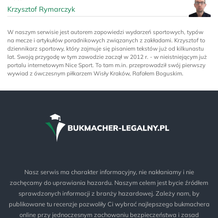
Krzysztof Rymarczyk
W naszym serwisie jest autorem zapowiedzi wydarzeń sportowych, typów
na mecze i artykułów poradnikowych związanych z zakładami. Krzysztof to
dziennikarz sportowy, który zajmuje się pisaniem tekstów już od kilkunastu
lat. Swoją przygodę w tym zawodzie zaczął w 2012 r. - w nieistniejącym już
portalu internetowym Nice Sport. To tam m.in. przeprowadził swój pierwszy
wywiad z ówczesnym piłkarzem Wisły Kraków, Rafałem Boguskim.
Nasz serwis ma charakter informacyjny, nie nakłaniamy i nie
zachęcamy do uprawiania hazardu. Naszym celem jest bycie źródłem
sprawdzonych informacji z branży hazardowej. Zależy nam, by
publikowane tu recenzje pozwoliły Ci wybrać najlepszego bukmachera
online przy jednoczesnym zachowaniu bezpieczeństwa i zasad