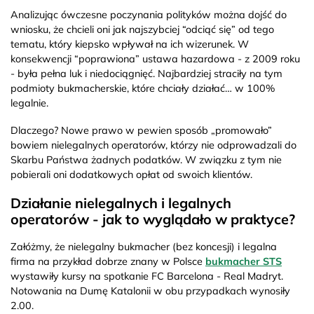
Analizując ówczesne poczynania polityków można dojść do
wniosku, że chcieli oni jak najszybciej “odciąć się” od tego
tematu, który kiepsko wpływał na ich wizerunek. W
konsekwencji “poprawiona” ustawa hazardowa - z 2009 roku
- była pełna luk i niedociągnięć. Najbardziej straciły na tym
podmioty bukmacherskie, które chciały działać… w 100%
legalnie.
Dlaczego? Nowe prawo w pewien sposób „promowało”
bowiem nielegalnych operatorów, którzy nie odprowadzali do
Skarbu Państwa żadnych podatków. W związku z tym nie
pobierali oni dodatkowych opłat od swoich klientów.
Działanie nielegalnych i legalnych
operatorów - jak to wyglądało w praktyce?
Załóżmy, że nielegalny bukmacher (bez koncesji) i legalna
firma na przykład dobrze znany w Polsce
bukmacher STS
wystawiły kursy na spotkanie FC Barcelona - Real Madryt.
Notowania na Dumę Katalonii w obu przypadkach wynosiły
2.00.