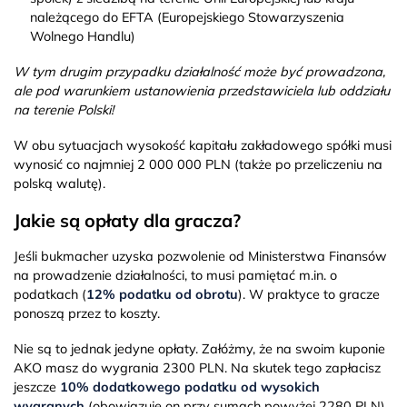
należącego do EFTA (Europejskiego Stowarzyszenia
Wolnego Handlu)
W tym drugim przypadku działalność może być prowadzona,
ale pod warunkiem ustanowienia przedstawiciela lub oddziału
na terenie Polski!
W obu sytuacjach wysokość kapitału zakładowego spółki musi
wynosić co najmniej 2 000 000 PLN (także po przeliczeniu na
polską walutę).
Jakie są opłaty dla gracza?
Jeśli bukmacher uzyska pozwolenie od Ministerstwa Finansów
na prowadzenie działalności, to musi pamiętać m.in. o
podatkach (
12% podatku od obrotu
). W praktyce to gracze
ponoszą przez to koszty.
Nie są to jednak jedyne opłaty. Załóżmy, że na swoim kuponie
AKO masz do wygrania 2300 PLN. Na skutek tego zapłacisz
jeszcze
10% dodatkowego podatku od wysokich
wygranych
(obowiązuje on przy sumach powyżej 2280 PLN).