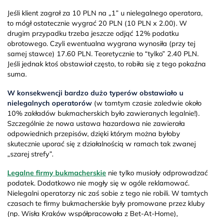
Jeśli klient zagrał za 10 PLN na „1” u nielegalnego operatora,
to mógł ostatecznie wygrać 20 PLN (10 PLN x 2.00). W
drugim przypadku trzeba jeszcze odjąć 12% podatku
obrotowego. Czyli ewentualna wygrana wynosiła (przy tej
samej stawce) 17.60 PLN. Teoretycznie to “tylko” 2.40 PLN.
Jeśli jednak ktoś obstawiał często, to robiła się z tego pokaźna
suma.
W konsekwencji bardzo dużo typerów obstawiało u
nielegalnych operatorów
(w tamtym czasie zaledwie około
10% zakładów bukmacherskich było zawieranych legalnie!).
Szczególnie że nowa ustawa hazardowa nie zawierała
odpowiednich przepisów, dzięki którym można byłoby
skutecznie uporać się z działalnością w ramach tak zwanej
„szarej strefy”.
Legalne firmy bukmacherskie
nie tylko musiały odprowadzać
podatek. Dodatkowo nie mogły się w ogóle reklamować.
Nielegalni operatorzy nic zaś sobie z tego nie robili. W tamtych
czasach te firmy bukmacherskie były promowane przez kluby
(np. Wisła Kraków współpracowała z Bet-At-Home),