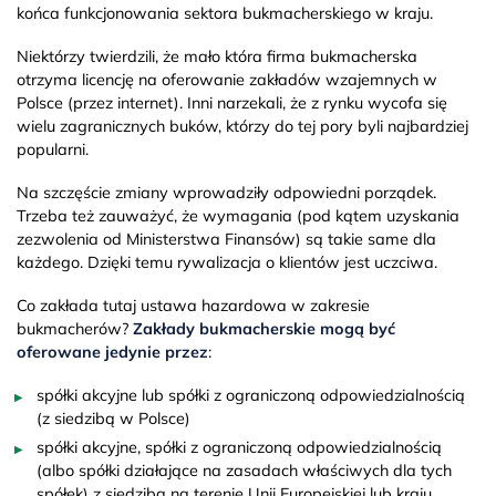
końca funkcjonowania sektora bukmacherskiego w kraju.
Niektórzy twierdzili, że mało która firma bukmacherska
otrzyma licencję na oferowanie zakładów wzajemnych w
Polsce (przez internet). Inni narzekali, że z rynku wycofa się
wielu zagranicznych buków, którzy do tej pory byli najbardziej
popularni.
Na szczęście zmiany wprowadziły odpowiedni porządek.
Trzeba też zauważyć, że wymagania (pod kątem uzyskania
zezwolenia od Ministerstwa Finansów) są takie same dla
każdego. Dzięki temu rywalizacja o klientów jest uczciwa.
Co zakłada tutaj ustawa hazardowa w zakresie
bukmacherów?
Zakłady bukmacherskie mogą być
oferowane jedynie przez
:
spółki akcyjne lub spółki z ograniczoną odpowiedzialnością
(z siedzibą w Polsce)
spółki akcyjne, spółki z ograniczoną odpowiedzialnością
(albo spółki działające na zasadach właściwych dla tych
spółek) z siedzibą na terenie Unii Europejskiej lub kraju