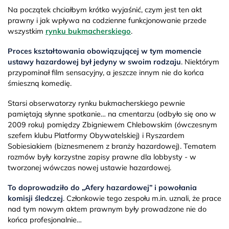
Na początek chciałbym krótko wyjaśnić, czym jest ten akt
prawny i jak wpływa na codzienne funkcjonowanie przede
wszystkim
rynku bukmacherskiego
.
Proces kształtowania obowiązującej w tym momencie
ustawy hazardowej był jedyny w swoim rodzaju
. Niektórym
przypominał film sensacyjny, a jeszcze innym nie do końca
śmieszną komedię.
Starsi obserwatorzy rynku bukmacherskiego pewnie
pamiętają słynne spotkanie… na cmentarzu (odbyło się ono w
2009 roku) pomiędzy Zbigniewem Chlebowskim (ówczesnym
szefem klubu Platformy Obywatelskiej) i Ryszardem
Sobiesiakiem (biznesmenem z branży hazardowej). Tematem
rozmów były korzystne zapisy prawne dla lobbysty - w
tworzonej wówczas nowej ustawie hazardowej.
To doprowadziło do „Afery hazardowej” i powołania
komisji śledczej
. Członkowie tego zespołu m.in. uznali, że prace
nad tym nowym aktem prawnym były prowadzone nie do
końca profesjonalnie…