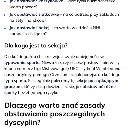
Jak obstawiać koszykówkę
– jakie rynki bukmacherskie
warto poznać?
Jak obstawiać siatkówkę
– na co patrzeć przy zakładach
na sety i handicap?
Jak obstawiać hokej
– co warto wiedzieć o NHL i
europejskich ligach?
Dla kogo jest ta sekcja?
Dla każdego, kto chce rozwijać swoje umiejętności w
typowaniu sportu
. Nieważne, czy chcesz postawić pierwszy
kupon na mecz Ligi Mistrzów, galę UFC czy finał Wimbledonu –
nasze artykuły pomogą Ci zrozumieć, jak podejść do każdego
typu sportu. Szczególnie polecamy tę sekcję
początkującym
graczom
, którzy chcą dowiedzieć się, jak
obstawiać różne
sporty
bez zbędnego ryzyka.
Dlaczego warto znać zasady
obstawiania poszczególnych
dyscyplin?