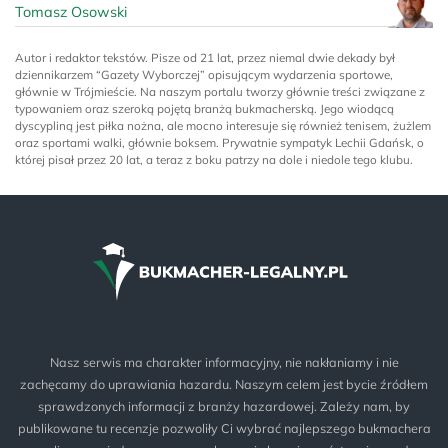
Tomasz Osowski
Autor i redaktor tekstów. Pisze od 21 lat, przez niemal dwie dekady był
dziennikarzem “Gazety Wyborczej” opisującym wydarzenia sportowe,
głównie w Trójmieście. Na naszym portalu tworzy głównie treści związane z
typowaniem oraz szeroką pojętą branżą bukmacherską. Jego wiodącą
dyscypliną jest piłka nożna, ale mocno interesuje się również tenisem, żużlem
oraz sportami walki, głównie boksem. Prywatnie sympatyk Lechii Gdańsk, o
której pisał przez 20 lat, a teraz z boku patrzy na dole i niedole tego klubu.
Nasz serwis ma charakter informacyjny, nie nakłaniamy i nie
zachęcamy do uprawiania hazardu. Naszym celem jest bycie źródłem
sprawdzonych informacji z branży hazardowej. Zależy nam, by
publikowane tu recenzje pozwoliły Ci wybrać najlepszego bukmachera