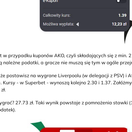
t w przypadku kuponów AKO, czyli składających się z min. 2 
ją należne podatki, a gracze nie muszą się tym w ogóle prz
że postawisz na wygrane Liverpoolu (w delegacji z PSV) i At
. Kursy - w Superbet - wynoszą kolejno 2.30 i 1.37. Załóżmy
zł.
ygrać? 27.73 zł. Taki wynik powstaje z pomnożenia stawki (10
odatek).