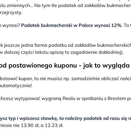
elu zmiennych… Na tym tle podatek od zakładów bukmachers
zejrzysty.
on wynosi?
Podatek bukmacherski w Polsce wynosi 12%
. To
nak jeszcze jedna forma podatku od zakładów bukmacherskich
 dalszej części tekstu opiszę to zagadnienie dokładniej).
od postawionego kuponu - jak to wygląda
 obstawić kupon, to nie musisz np. samodzielnie obliczać na
automatycznie!
chcesz wytypować wygraną Realu w spotkaniu z Brestem po 
zysz typ i wpiszesz stawkę, to należny podatek od razu się n
esie nie 13.90 zł, a 12.23 zł.