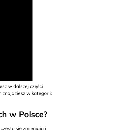
sz w dalszej części
 znajdziesz w kategorii:
ch w Polsce?
zęsto się zmieniają i