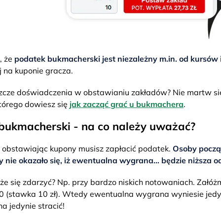
, że
podatek bukmacherski jest niezależny m.in. od kursów i
 na kuponie gracza.
szcze doświadczenia w obstawianiu zakładów? Nie martw s
którego dowiesz się
jak zacząć grać u bukmachera
.
bukmacherski - na co należy uważać?
e obstawiając kupony musisz zapłacić podatek.
Osoby począ
 nie okazało się, iż ewentualna wygrana… będzie niższa o
że się zdarzyć? Np. przy bardzo niskich notowaniach. Załó
10 (stawka 10 zł). Wtedy ewentualna wygrana wyniesie jedyn
a jedynie stracić!