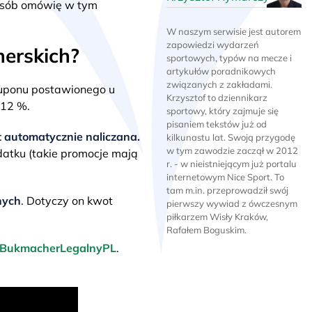
posób omówię w tym
W naszym serwisie jest autorem
zapowiedzi wydarzeń
erskich?
sportowych, typów na mecze i
artykułów poradnikowych
związanych z zakładami.
uponu postawionego u
Krzysztof to dziennikarz
 12 %.
sportowy, który zajmuje się
pisaniem tekstów już od
t automatycznie naliczana.
kilkunastu lat. Swoją przygodę
w tym zawodzie zaczął w 2012
atku (takie promocje mają
r. - w nieistniejącym już portalu
internetowym Nice Sport. To
tam m.in. przeprowadził swój
nych
. Dotyczy on kwot
pierwszy wywiad z ówczesnym
piłkarzem Wisły Kraków,
Rafałem Boguskim.
BukmacherLegalnyPL
.