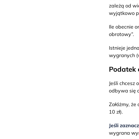
zależą od wi
wyjątkowo pr
Ile obecnie 
obrotowy”.
Istnieje jed
wygranych (w
Podatek 
Jeśli chcesz
odbywa się 
Załóżmy, że 
10 zł).
Jeśli zaznac
wygrana wyni