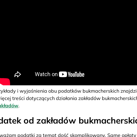
ykłady i wyjaśnienia obu podatków bukmacherskich znajdzie
więcej treści dotyczących działania zakładów bukmacherskich
akładów
.
odatek od zakładów bukmacherski
ważam podatki za temat dość skomplikowany. Same opłaty c