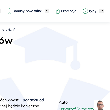
Bonusy powitalne
Promocje
Typy
cherskich?
dów
óch kwestii:
podatku od
Autor
ranej będzie konieczne
Krzysztof Rymarczyk