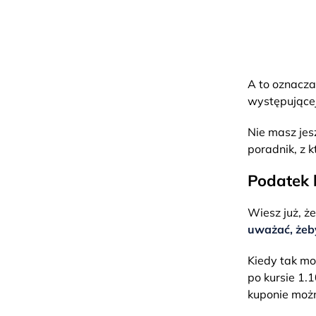
A to oznacza
występującej
Nie masz je
poradnik, z 
Podatek 
Wiesz już, ż
uważać, żeby
Kiedy tak mo
po kursie 1.
kuponie możn