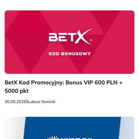
BetX Kod Promocyjny: Bonus VIP 600 PLN +
5000 pkt
|
30.06.2026
Łukasz Nowicki