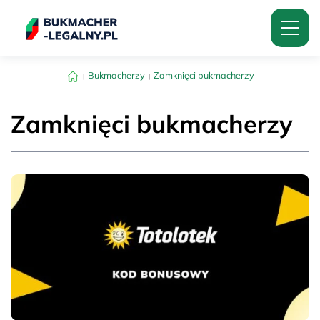
Bukmacherzy
Zamknięci bukmacherzy
Zamknięci bukmacherzy