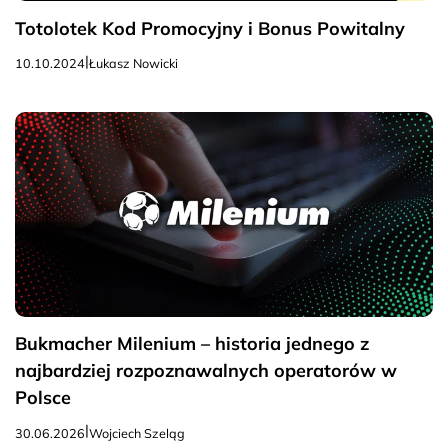
Totolotek Kod Promocyjny i Bonus Powitalny
|
10.10.2024
Łukasz Nowicki
Bukmacher Milenium – historia jednego z
najbardziej rozpoznawalnych operatorów w
Polsce
|
30.06.2026
Wojciech Szeląg