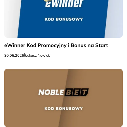
eWinner Kod Promocyjny i Bonus na Start
|
30.06.2026
Łukasz Nowicki