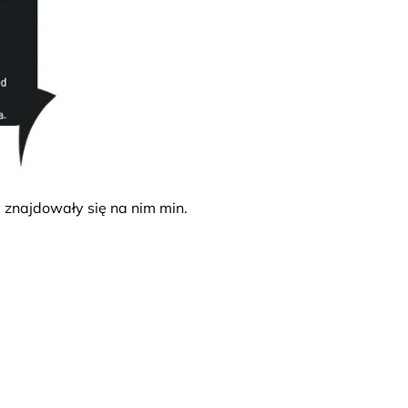
 znajdowały się na nim min.