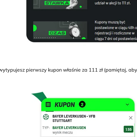
wytypujesz pierwszy kupon właśnie za 111 zł (pamiętaj, aby