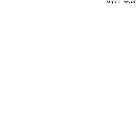
kupon i wygr