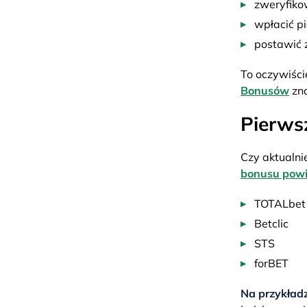
zweryfiko
wpłacić p
postawić 
To oczywiści
Bonusów
zna
Pierwsz
Czy aktualn
bonusu powi
TOTALbet
Betclic
STS
forBET
Na przykład