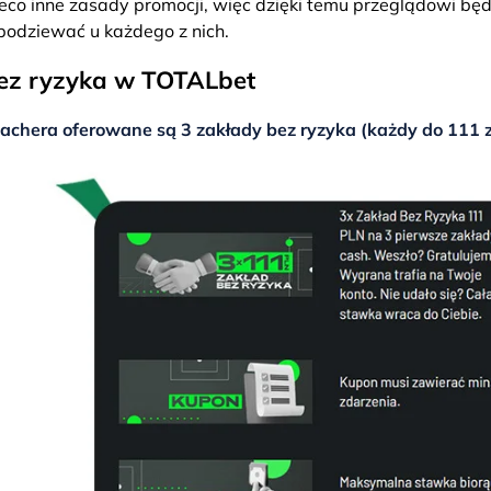
co inne zasady promocji, więc dzięki temu przeglądowi będ
podziewać u każdego z nich.
ez ryzyka w TOTALbet
chera oferowane są 3 zakłady bez ryzyka (każdy do 111 z