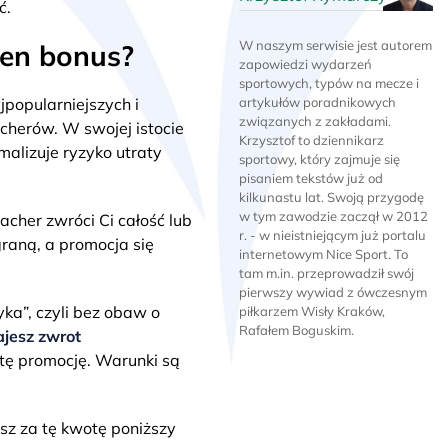
ć.
W naszym serwisie jest autorem
 ten bonus?
zapowiedzi wydarzeń
sportowych, typów na mecze i
jpopularniejszych i
artykułów poradnikowych
związanych z zakładami.
herów. W swojej istocie
Krzysztof to dziennikarz
malizuje ryzyko utraty
sportowy, który zajmuje się
pisaniem tekstów już od
kilkunastu lat. Swoją przygodę
w tym zawodzie zaczął w 2012
acher zwróci Ci całość lub
r. - w nieistniejącym już portalu
raną, a promocja się
internetowym Nice Sport. To
tam m.in. przeprowadził swój
pierwszy wywiad z ówczesnym
ka”, czyli bez obaw o
piłkarzem Wisły Kraków,
Rafałem Boguskim.
ajesz zwrot
 tę promocję. Warunki są
isz za tę kwotę poniższy