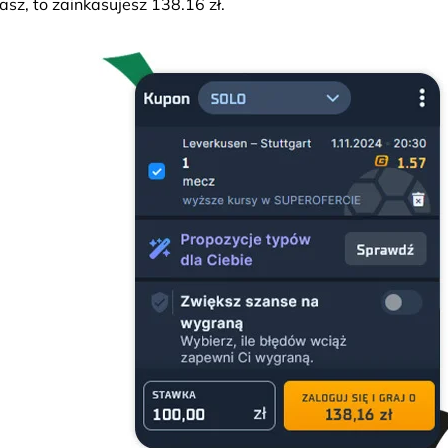
asz, to zainkasujesz 138.16 zł.