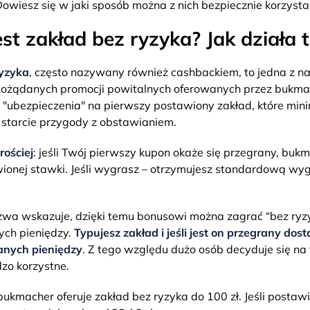
Dowiesz się w jaki sposób można z nich bezpiecznie korzysta
est zakład bez ryzyka? Jak działa
ryzyka
, często nazywany również cashbackiem, to jedna z na
pożądanych promocji powitalnych oferowanych przez bukmac
aj "ubezpieczenia" na pierwszy postawiony zakład, które mini
 starcie przygody z obstawianiem.
ościej
: jeśli Twój pierwszy kupon okaże się przegrany, bukm
ionej stawki. Jeśli wygrasz – otrzymujesz standardową wyg
wa wskazuje, dzięki temu bonusowi można zagrać “bez ryzy
ych pieniędzy.
Typujesz zakład i jeśli jest on przegrany dost
nych pieniędzy
. Z tego względu dużo osób decyduje się na
zo korzystne.
bukmacher oferuje zakład bez ryzyka do 100 zł. Jeśli postaw