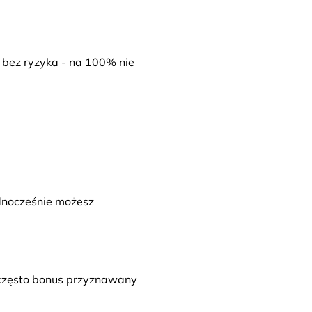
d bez ryzyka - na 100% nie
ednocześnie możesz
 często bonus przyznawany