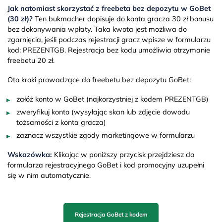
Jak natomiast skorzystać z freebeta bez depozytu w GoBet
(30 zł)?
Ten bukmacher dopisuje do konta gracza 30 zł bonusu
bez dokonywania wpłaty. Taka kwota jest możliwa do
zgarnięcia, jeśli podczas rejestracji gracz wpisze w formularzu
kod: PREZENTGB. Rejestracja bez kodu umożliwia otrzymanie
freebetu 20 zł.
Oto kroki prowadzące do freebetu bez depozytu GoBet:
załóż konto w GoBet (najkorzystniej z kodem PREZENTGB)
zweryfikuj konto (wysyłając skan lub zdjęcie dowodu
tożsamości z konta gracza)
zaznacz wszystkie zgody marketingowe w formularzu
Wskazówka:
Klikając w poniższy przycisk przejdziesz do
formularza rejestracyjnego GoBet i kod promocyjny uzupełni
się w nim automatycznie.
Rejestracja GoBet z kodem