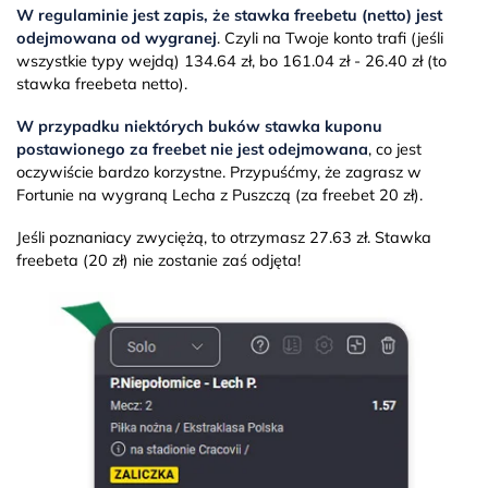
W regulaminie jest zapis, że stawka freebetu (netto) jest
odejmowana od wygranej
. Czyli na Twoje konto trafi (jeśli
wszystkie typy wejdą) 134.64 zł, bo 161.04 zł - 26.40 zł (to
stawka freebeta netto).
W przypadku niektórych buków stawka kuponu
postawionego za freebet nie jest odejmowana
, co jest
oczywiście bardzo korzystne. Przypuśćmy, że zagrasz w
Fortunie na wygraną Lecha z Puszczą (za freebet 20 zł).
Jeśli poznaniacy zwyciężą, to otrzymasz 27.63 zł. Stawka
freebeta (20 zł) nie zostanie zaś odjęta!