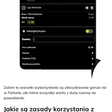
Zatem te warunki wykorzystania są zdecydowanie gorsze niż
w Fortunie, ale mimo wszystko warto z dużą szansą na
powodzenie.
Jakie są zasady korzystania z