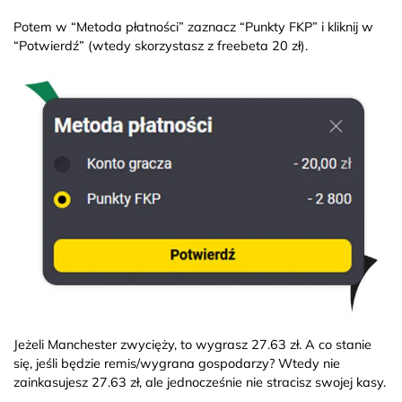
Potem w “Metoda płatności” zaznacz “Punkty FKP” i kliknij w
“Potwierdź” (wtedy skorzystasz z freebeta 20 zł).
Jeżeli Manchester zwycięży, to wygrasz 27.63 zł. A co stanie
się, jeśli będzie remis/wygrana gospodarzy? Wtedy nie
zainkasujesz 27.63 zł, ale jednocześnie nie stracisz swojej kasy.