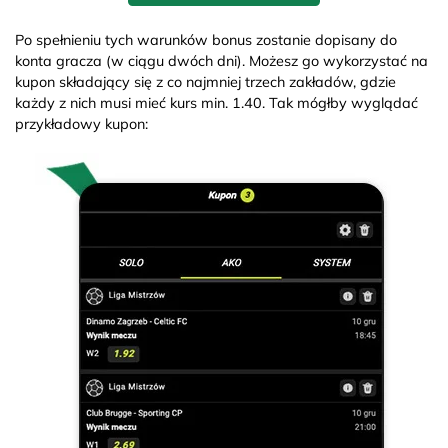
Po spełnieniu tych warunków bonus zostanie dopisany do
konta gracza (w ciągu dwóch dni). Możesz go wykorzystać na
kupon składający się z co najmniej trzech zakładów, gdzie
każdy z nich musi mieć kurs min. 1.40. Tak mógłby wyglądać
przykładowy kupon: