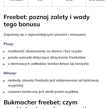
Freebet: poznaj zalety i wady
tego bonusu
Zapoznaj się z najważniejszymi plusami i minusami:
Plusy:
możliwość obstawiania za darmo i bez ryzyka
proste warunki dotyczące otrzymania freebetów
z darmowych zakładów bardzo łatwo się korzysta
Minusy:
niekiedy stawka freebeta jest odejmowana od końcowej
wygranej
czasami konieczny jest obrót przed wypłatą
Bukmacher freebet: czym