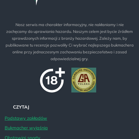
Nasz serwis ma charakter informacyjny, nie nakłaniamy i nie
zachęcamy do uprawiania hazardu. Naszym celem jest bycie źródłem
sprawdzonych informacji z branży hazardowej. Zależy nam, by
publikowane tu recenzje pozwoliły Ci wybrać najlepszego bukmachera
online przy jednoczesnym zachowaniu bezpieczeństwa i zasad
odpowiedzialnej gry.
CZYTAJ
Podstawy zakładów
Bukmacher wyjaśnia
Obstawiaj sporty