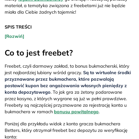
materiał, a tematyka związana z freebetami już nie będzie
miała dla Ciebie żadnych tajemnic!
SPIS TREŚCI
[Rozwiń]
Co to jest freebet?
Freebet, czyli darmowy zakład, to bonus bukmacherski, który
jest najbardziej lubiany wśród graczy.
Są to wirtualne środki
przyznawane przez bukmachera, które pozwalają
postawić kupon bez angażowania własnych pieniędzy z
konta depozytowego
. To jak gra za żetony podarowane
przez kasyno, z których wygrane są już w pełni prawdziwe.
Freebety są najczęściej przyznawane za rejestrację konta u
bukmachera w ramach
bonusu powitalnego
.
Poniżej dla przykładu widok z konta gracza bukmachera
Betters, który otrzymał freebet bez depozytu za weryfikację
konta: