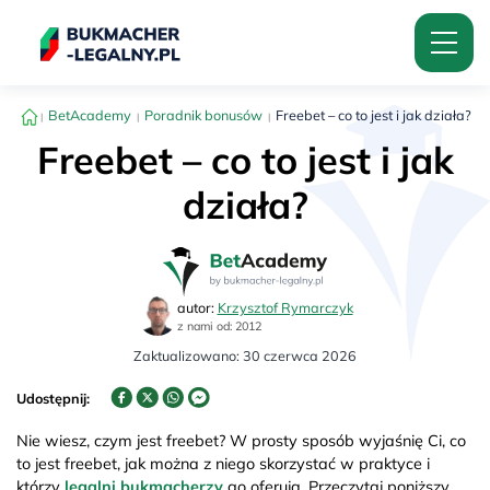
BetAcademy
Poradnik bonusów
Freebet – co to jest i jak działa?
Freebet – co to jest i jak
działa?
autor:
Krzysztof Rymarczyk
z nami od: 2012
Zaktualizowano:
30 czerwca 2026
Udostępnij:
Nie wiesz, czym jest freebet? W prosty sposób wyjaśnię Ci, co
to jest freebet, jak można z niego skorzystać w praktyce i
którzy
legalni bukmacherzy
go oferują. Przeczytaj poniższy