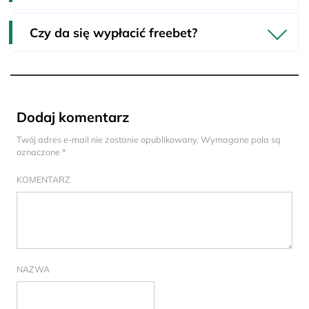
Czy da się wypłacić freebet?
Dodaj komentarz
Twój adres e-mail nie zostanie opublikowany.
Wymagane pola są
oznaczone
*
KOMENTARZ
NAZWA