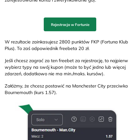
zarejestrowanie konta i zweryfikowanie go).
Rejestracja w Fortunie
W rezultacie zainkasujesz 2800 punktów FKP (Fortuna Klub
Plus). To zaś odpowiednik freebeta 20 zł.
Jeśli chcesz zagrać za ten freebet za rejestrację, to najpierw
wybierz typy na swój kupon (może to być jedno lub więcej
zdarzeń, dodatkowo nie ma min./maks. kursów).
Załóżmy, że chcesz postawić na Manchester City przeciwko
Bournemouth (kurs 1.57).