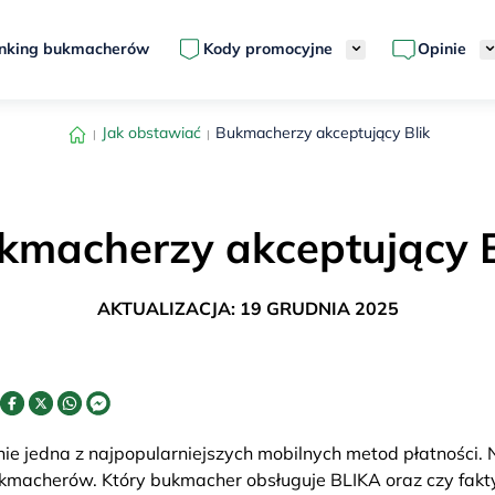
nking bukmacherów
Kody promocyjne
Opinie
Jak obstawiać
Bukmacherzy akceptujący Blik
kmacherzy akceptujący B
AKTUALIZACJA: 19 GRUDNIA 2025
nie jedna z najpopularniejszych mobilnych metod płatności. 
kmacherów. Który bukmacher obsługuje BLIKA oraz czy fakt