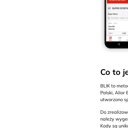
Co to j
BLIK to meto
Polski, Alio
utworzono sp
Do zrealizow
należy wygen
Kody są unik