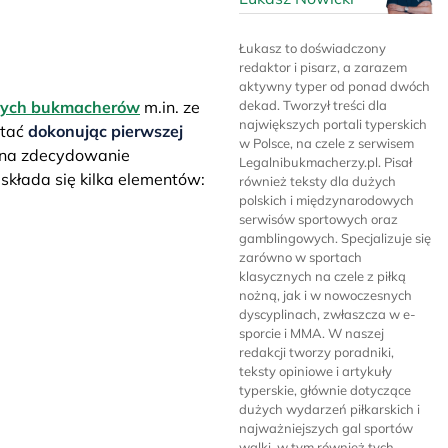
Łukasz to doświadczony
redaktor i pisarz, a zarazem
aktywny typer od ponad dwóch
nych bukmacherów
m.in. ze
dekad. Tworzył treści dla
największych portali typerskich
stać
dokonując pierwszej
w Polsce, na czele z serwisem
ona zdecydowanie
Legalnibukmacherzy.pl. Pisał
składa się kilka elementów:
również teksty dla dużych
polskich i międzynarodowych
serwisów sportowych oraz
gamblingowych. Specjalizuje się
zarówno w sportach
klasycznych na czele z piłką
nożną, jak i w nowoczesnych
dyscyplinach, zwłaszcza w e-
sporcie i MMA. W naszej
redakcji tworzy poradniki,
teksty opiniowe i artykuły
typerskie, głównie dotyczące
dużych wydarzeń piłkarskich i
najważniejszych gal sportów
walki, w tym również tych