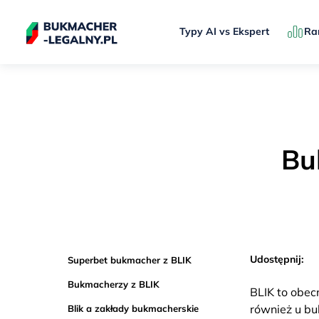
Typy AI vs Ekspert
Ra
Bu
Udostępnij:
Superbet bukmacher z BLIK
Bukmacherzy z BLIK
BLIK to obec
również u bu
Blik a zakłady bukmacherskie