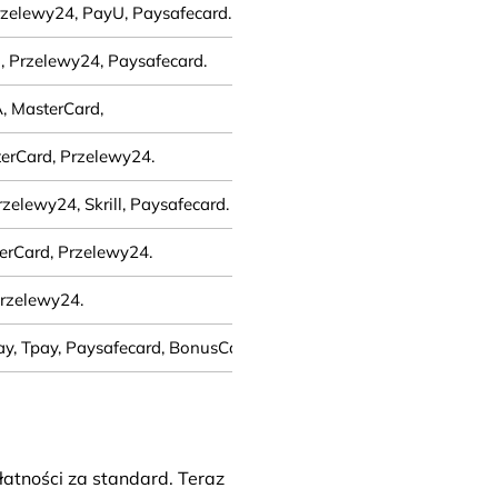
rzelewy24, PayU, Paysafecard.
, Przelewy24, Paysafecard.
A, MasterCard,
terCard, Przelewy24.
zelewy24, Skrill, Paysafecard.
terCard, Przelewy24.
Przelewy24.
ay, Tpay, Paysafecard, BonusCard.
atności za standard. Teraz