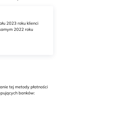
ału 2023 roku klienci
W samym 2022 roku
anie tej metody płatności
tępujących banków: