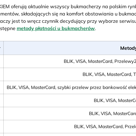
KIEM oferują aktualnie wszyscy bukmacherzy na polskim rynk
mentów, składających się na komfort obstawiania u bukmac
raczy jest to wręcz czynnik decydujący przy wyborze serwis
ostępne
metody płatności u bukmacherów
.
r
Metody
BLIK, VISA, MasterCard, Przelewy24,
BLIK, VISA, MasterCard, 
BLIK, VISA, MasterCard, szybki przelew przez bankowość elektr
BLIK, VISA, MasterC
BLIK, VISA, MasterCar
BLIK, VISA, MasterCard, Przel