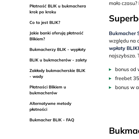
mało czasu? 
Płatność BLIK u bukmachera
krok po kroku
Superb
Co to jest BLIK?
Bukmacher 
Jakie banki oferują płatność
Blikiem?
względu na a
wpłaty BLIK
Bukmacherzy BLIK - wypłaty
najszybsza. 
BLIK u bukmacherów - zalety
bonus od 
Zakłady bukmacherskie BLIK
- wady
freebet 3
bonus w a
Płatności Blikiem u
bukmacherów
Alternatywne metody
płatności
Bukmacher BLIK - FAQ
Bukmac