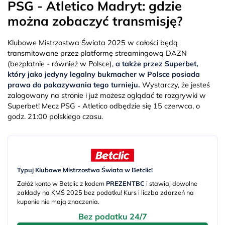
PSG - Atletico Madryt: gdzie
można zobaczyć transmisję?
Klubowe Mistrzostwa Świata 2025 w całości będą
transmitowane przez platformę streamingową DAZN
(bezpłatnie - również w Polsce),
a także przez Superbet,
który jako jedyny legalny bukmacher w Polsce posiada
prawa do pokazywania tego turnieju.
Wystarczy, że jesteś
zalogowany na stronie i już możesz oglądać te rozgrywki w
Superbet! Mecz PSG - Atletico odbędzie się 15 czerwca, o
godz. 21:00 polskiego czasu.
Typuj Klubowe Mistrzostwa Świata w Betclic!
Załóż konto w Betclic z kodem
PREZENTBC
i stawiaj dowolne
zakłady na KMŚ 2025 bez podatku! Kurs i liczba zdarzeń na
kuponie nie mają znaczenia.
Bez podatku 24/7