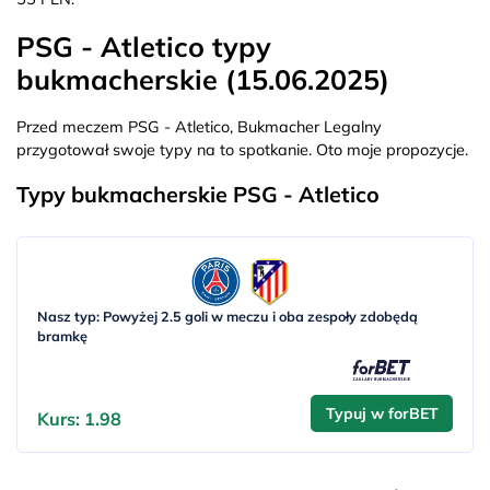
PSG - Atletico typy
bukmacherskie (15.06.2025)
Przed meczem PSG - Atletico, Bukmacher Legalny
przygotował swoje typy na to spotkanie. Oto moje propozycje.
Typy bukmacherskie PSG - Atletico
Nasz typ: Powyżej 2.5 goli w meczu i oba zespoły zdobędą
bramkę
Typuj w forBET
Kurs: 1.98