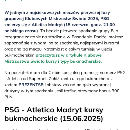
W jednym z najciekawszych meczów pierwszej fazy
grupowej Klubowych Mistrzostw Świata 2025, PSG
zmierzy się z Atletico Madryt (15 czerwca, godz. 21:00
polskiego czasu).
To będzie pierwsze spotkanie grupy B, a
rozegrane zostanie na stadionie w Pasadenie. Poniżej możesz
zapoznać się z typami na to spotkanie, najlepszymi kursami
oraz analizą meczu. Natomiast o całym turnieju w ujęciu
bukmacherskim
przeczytasz w artykule Klubowe
Mistrzostwa Świata kursy i typy bukmacherskie.
Na początek mam dla Ciebie specjalną promocję na mecz PSG
- Atletico od Superbet. Załóż konto u tego bukmachera z
kodem
PREZENTSB
i obstaw zakład na gola wybranej
drużyny w tym spotkaniu. Jeśli trafisz, otrzymasz bonus 300
PLN!
PSG - Atletico Madryt kursy
bukmacherskie (15.06.2025)