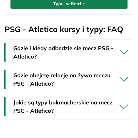
Typuj w Betclic
PSG - Atletico kursy i typy: FAQ
Gdzie i kiedy odbędzie się mecz PSG -
Atletico?
Gdzie obejrzę relację na żywo meczu
PSG - Atletico?
Jakie są typy bukmacherskie na mecz
PSG - Atletico?