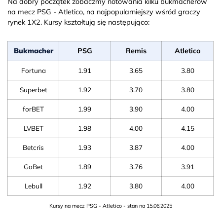
Na dobry początek zobaczmy notowania kilku bukmacherów
na mecz PSG - Atletico, na najpopularniejszy wśród graczy
rynek 1X2. Kursy kształtują się następująco:
Bukmacher
PSG
Remis
Atletico
Fortuna
1.91
3.65
3.80
Superbet
1.92
3.70
3.80
forBET
1.99
3.90
4.00
LVBET
1.98
4.00
4.15
Betcris
1.93
3.87
4.00
GoBet
1.89
3.76
3.91
Lebull
1.92
3.80
4.00
Kursy na mecz PSG - Atletico - stan na 15.06.2025