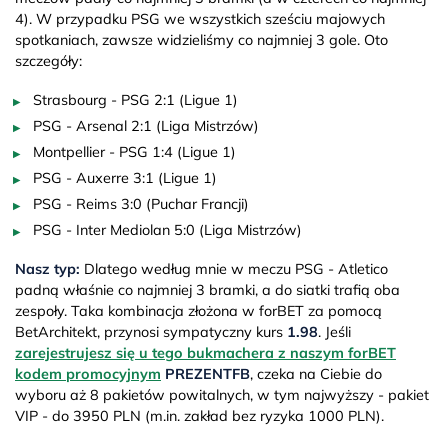
4). W przypadku PSG we wszystkich sześciu majowych
spotkaniach, zawsze widzieliśmy co najmniej 3 gole. Oto
szczegóły:
Strasbourg - PSG 2:1 (Ligue 1)
PSG - Arsenal 2:1 (Liga Mistrzów)
Montpellier - PSG 1:4 (Ligue 1)
PSG - Auxerre 3:1 (Ligue 1)
PSG - Reims 3:0 (Puchar Francji)
PSG - Inter Mediolan 5:0 (Liga Mistrzów)
Nasz typ:
Dlatego według mnie w meczu PSG - Atletico
padną właśnie co najmniej 3 bramki, a do siatki trafią oba
zespoły. Taka kombinacja złożona w forBET za pomocą
BetArchitekt, przynosi sympatyczny kurs
1.98
. Jeśli
zarejestrujesz się u tego bukmachera z naszym forBET
kodem promocyjnym
PREZENTFB
, czeka na Ciebie do
wyboru aż 8 pakietów powitalnych, w tym najwyższy - pakiet
VIP - do 3950 PLN (m.in. zakład bez ryzyka 1000 PLN).