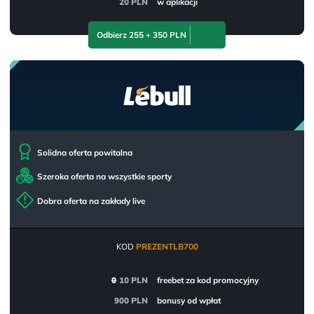
20 PLN
w aplikacji
Odbierz 255 + 350 PLN
Solidna oferta powitalna
Szeroka oferta na wszystkie sporty
Dobra oferta na zakłady live
KOD
PREZENTLB700
0
10 PLN
freebet za kod promocyjny
900 PLN
bonusy od wpłat