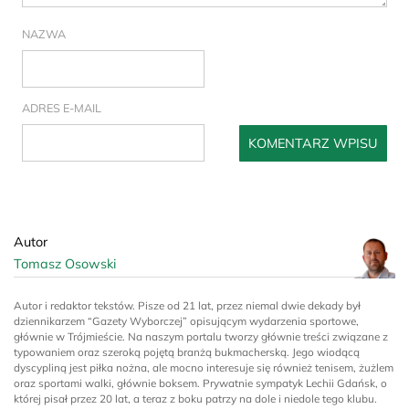
NAZWA
ADRES E-MAIL
Autor
Tomasz Osowski
Autor i redaktor tekstów. Pisze od 21 lat, przez niemal dwie dekady był
dziennikarzem “Gazety Wyborczej” opisującym wydarzenia sportowe,
głównie w Trójmieście. Na naszym portalu tworzy głównie treści związane z
typowaniem oraz szeroką pojętą branżą bukmacherską. Jego wiodącą
dyscypliną jest piłka nożna, ale mocno interesuje się również tenisem, żużlem
oraz sportami walki, głównie boksem. Prywatnie sympatyk Lechii Gdańsk, o
której pisał przez 20 lat, a teraz z boku patrzy na dole i niedole tego klubu.