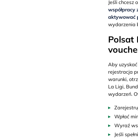
Jeśli chcesz
współpracy 
aktywować p
wydarzenia b
Polsat
vouche
Aby uzyskać
rejestracja 
warunki, otrz
La Ligi, Bund
wydarzeń. Ot
Zarejestr
Wpłać min.
Wyraź ws
Jeśli speł