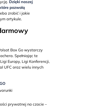
ycję.
Dzięki naszej
które pozwolą
eba zrobić i jakie
ym artykule.
 darmowy
olsat Box Go wystarczy
achera. Spełniając te
igi Europy, Ligi Konferencji,
gal UFC oraz wielu innych
TGO
warunki
ości prywatnej na czacie –