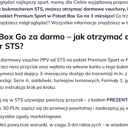
 oglądać najlepszy sport, mamy dla Ciebie wyjątkową propoz
z bukmacherem STS, możesz otrzymać darmowe vouchery, 
akiet Premium Sport w Polsat Box Go na 3 miesiące!
Co trz
ędziesz mógł oglądać? Wszystkie informacje znajdziesz w t
 Box Go za darmo – jak otrzymać
r STS?
 darmowy voucher PPV od STS na pakiet Premium Sport w P
przez nasz przycisk oraz wpłata na własne konto u tego bukm
ymasz kod dający 3-miesięczny dostęp do transmisji m.in. z L
esligi, Serie A, siatkówki, turniejów tenisowych, Formuły 1, 
o instrukcja krok po kroku:
uj się w STS używając poniższy przycisk – z kodem
PREZEN
 50 PLN, zapisz się do promocji powitalnej i zaakceptuj jej 
zystkie zgody marketingowe
niłeś powyższe warunki, w ciągu 3 dni roboczych – w wiadom