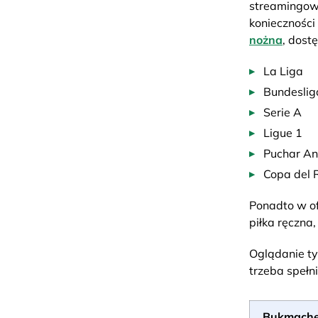
streamingowy
koniecznośc
nożna
, dost
La Liga
Bundeslig
Serie A
Ligue 1
Puchar Ang
Copa del 
Ponadto w ofe
piłka ręczna,
Oglądanie ty
trzeba spełn
Bukmache