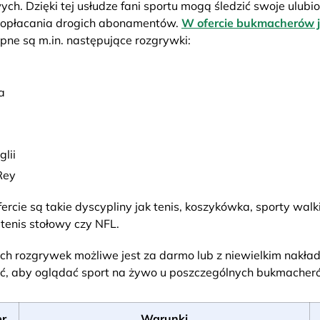
ch. Dzięki tej usłudze fani sportu mogą śledzić swoje ulub
i opłacania drogich abonamentów.
W ofercie bukmacherów j
ępne są m.in. następujące rozgrywki:
a
lii
Rey
rcie są takie dyscypliny jak tenis, koszykówka, sporty walki
 tenis stołowy czy NFL.
ch rozgrywek możliwe jest za darmo lub z niewielkim nakład
ić, aby oglądać sport na żywo u poszczególnych bukmacher
r
Warunki