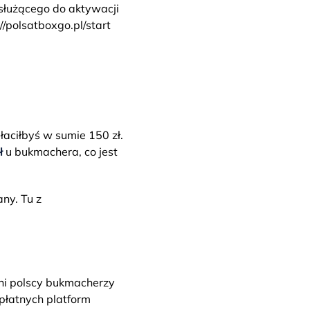
służącego do aktywacji
polsatboxgo.pl/start
łaciłbyś w sumie 150 zł.
ł
u bukmachera, co jest
ny. Tu z
lni polscy bukmacherzy
 płatnych platform