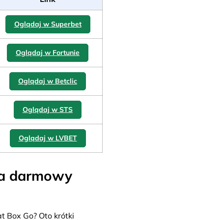
Oglądaj w Superbet
Oglądaj w Fortunie
Oglądaj w Betclic
Oglądaj w STS
Oglądaj w LVBET
za darmowy
 Box Go? Oto krótki