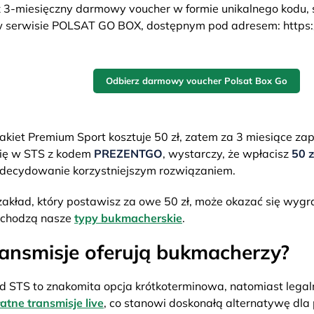
 3-miesięczny darmowy voucher w formie unikalnego kodu, 
 serwisie POLSAT GO BOX, dostępnym pod adresem: https://
Odbierz darmowy voucher Polsat Box Go
akiet Premium Sport kosztuje 50 zł, zatem za 3 miesiące zap
się w STS z kodem
PREZENTGO
, wystarczy, że wpłacisz
50 z
zdecydowanie korzystniejszym rozwiązaniem.
akład, który postawisz za owe 50 zł, może okazać się wygra
ychodzą nasze
typy bukmacherskie
.
ransmisje oferują bukmacherzy?
d STS to znakomita opcja krótkoterminowa, natomiast lega
atne transmisje live
, co stanowi doskonałą alternatywę dla