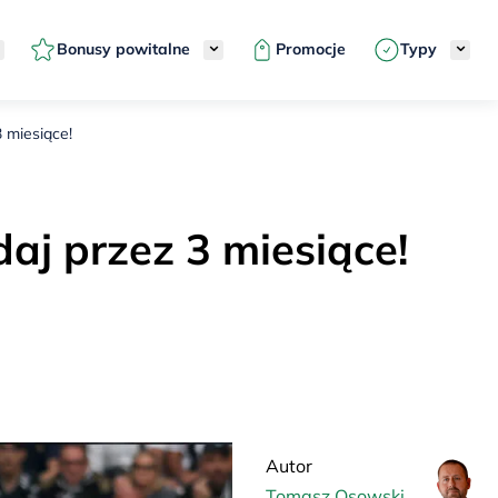
Bonusy powitalne
Promocje
Typy
3 miesiące!
aj przez 3 miesiące!
Autor
Tomasz Osowski