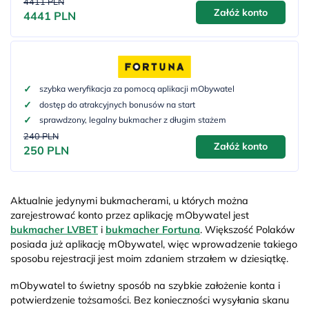
4411 PLN
Załóż konto
4441 PLN
szybka weryfikacja za pomocą aplikacji mObywatel
dostęp do atrakcyjnych bonusów na start
sprawdzony, legalny bukmacher z długim stażem
240 PLN
Załóż konto
250 PLN
Aktualnie jedynymi bukmacherami, u których można
zarejestrować konto przez aplikację mObywatel jest
bukmacher LVBET
i
bukmacher Fortuna
. Większość Polaków
posiada już aplikację mObywatel, więc wprowadzenie takiego
sposobu rejestracji jest moim zdaniem strzałem w dziesiątkę.
mObywatel to świetny sposób na szybkie założenie konta i
potwierdzenie tożsamości. Bez konieczności wysyłania skanu