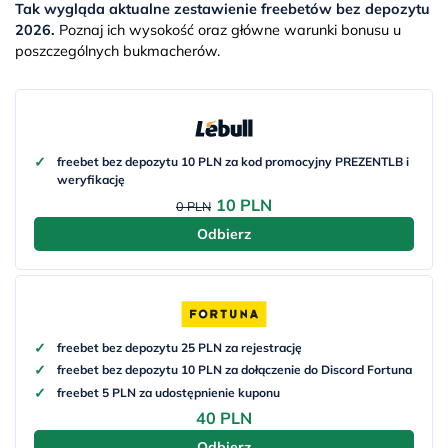
Tak wygląda aktualne zestawienie freebetów bez depozytu
2026
.
Poznaj ich wysokość oraz główne warunki bonusu u
poszczególnych bukmacherów.
freebet bez depozytu 10 PLN za kod promocyjny PREZENTLB i
weryfikację
10 PLN
0 PLN
Odbierz
freebet bez depozytu 25 PLN za rejestrację
freebet bez depozytu 10 PLN za dołączenie do Discord Fortuna
freebet 5 PLN za udostępnienie kuponu
40 PLN
Odbierz