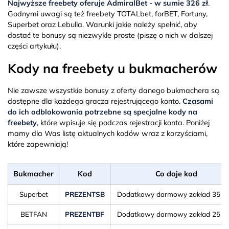
Najwyższe freebety oferuje AdmiralBet - w sumie 326 zł
.
Godnymi uwagi są też freebety TOTALbet, forBET, Fortuny,
Superbet oraz Lebulla. Warunki jakie należy spełnić, aby
dostać te bonusy są niezwykle proste (piszę o nich w dalszej
części artykułu).
Kody na freebety u bukmacherów
Nie zawsze wszystkie bonusy z oferty danego bukmachera są
dostępne dla każdego gracza rejestrującego konto.
Czasami
do ich odblokowania potrzebne są specjalne kody na
freebety
, które wpisuje się podczas rejestracji konta. Poniżej
mamy dla Was listę aktualnych kodów wraz z korzyściami,
które zapewniają!
Bukmacher
Kod
Co daje kod
Superbet
PREZENTSB
Dodatkowy darmowy zakład 35 P
BETFAN
PREZENTBF
Dodatkowy darmowy zakład 25 P