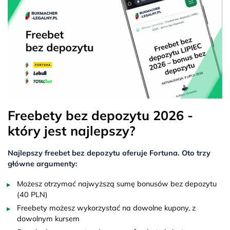
Freebety bez depozytu
2026
-
który jest najlepszy?
Najlepszy freebet bez depozytu oferuje Fortuna. Oto trzy
główne argumenty:
Możesz otrzymać najwyższą sumę bonusów bez depozytu
(40 PLN)
Freebety możesz wykorzystać na dowolne kupony, z
dowolnym kursem