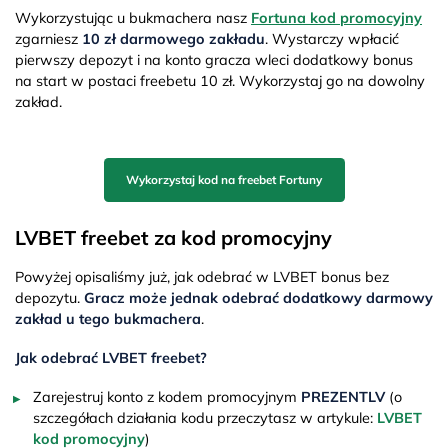
Wykorzystując u bukmachera nasz
Fortuna kod promocyjny
zgarniesz
10 zł darmowego zakładu
. Wystarczy wpłacić
pierwszy depozyt i na konto gracza wleci dodatkowy bonus
na start w postaci freebetu 10 zł. Wykorzystaj go na dowolny
zakład.
Wykorzystaj kod na freebet Fortuny
LVBET freebet za kod promocyjny
Powyżej opisaliśmy już, jak odebrać w LVBET bonus bez
depozytu.
Gracz może jednak odebrać dodatkowy darmowy
zakład u tego bukmachera
.
Jak odebrać LVBET freebet?
Zarejestruj konto z kodem promocyjnym
PREZENTLV
(o
szczegółach działania kodu przeczytasz w artykule:
LVBET
kod promocyjny
)