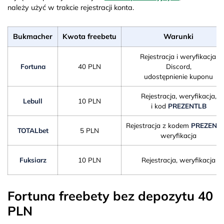
należy użyć w trakcie rejestracji konta.
Bukmacher
Kwota freebetu
Warunki
Rejestracja i weryfikacja,
Fortuna
40 PLN
Discord,
udostępnienie kuponu
Rejestracja, weryfikacja,
Lebull
10 PLN
i kod
PREZENTLB
Rejestracja z kodem
PREZENT
TOTALbet
5 PLN
weryfikacja
Fuksiarz
10 PLN
Rejestracja, weryfikacja
Fortuna freebety bez depozytu 40
PLN