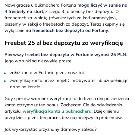
Nowi gracze u bukmachera Fortuna
mogą liczyć w sumie na
4 freebety na start
, z czego 3 to bonusy bez depozytu. O
freebetach za wpłatę (również tych za kod promocyjny),
piszemy w sekcji o freebetach za depozyt. Teraz skupmy się
wyłącznie
na freebetach bez depozytu od Fortuny
.
Freebet 25 zł bez depozytu za weryfikację
Pierwszy freebet bez depozytu w Fortunie wynosi 25 PLN
.
Jego warunki są niezwykle proste.
załóż konto w Fortunie przez nasz link
zweryfikuj konto przez mojeID, mObywatel lub uzupełniając
dane na koncie
Gdy spełnisz warunek weryfikacji to do trzech dni po założeniu
konta otrzymasz ten bonus. Zachęcam Cię do odwiedzenia
artykułu:
weryfikacja konta u bukmachera
. Dzięki niemu
przejdziesz przez ten proces bez najmniejszych problemów.
Jak wykorzystać przyznany darmowy zakład?