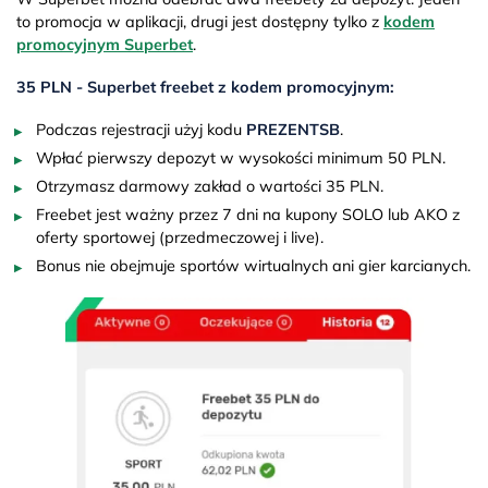
to promocja w aplikacji, drugi jest dostępny tylko z
kodem
promocyjnym Superbet
.
35 PLN - Superbet freebet z kodem promocyjnym:
Podczas rejestracji użyj kodu
PREZENTSB
.
Wpłać pierwszy depozyt w wysokości minimum 50 PLN.
Otrzymasz darmowy zakład o wartości 35 PLN.
Freebet jest ważny przez 7 dni na kupony SOLO lub AKO z
oferty sportowej (przedmeczowej i live).
Bonus nie obejmuje sportów wirtualnych ani gier karcianych.