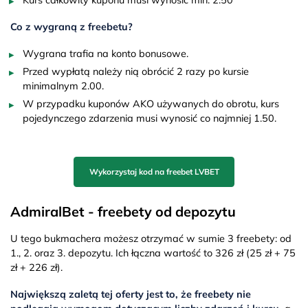
Co z wygraną z freebetu?
Wygrana trafia na konto bonusowe.
Przed wypłatą należy nią obrócić 2 razy po kursie
minimalnym 2.00.
W przypadku kuponów AKO używanych do obrotu, kurs
pojedynczego zdarzenia musi wynosić co najmniej 1.50.
Wykorzystaj kod na freebet LVBET
AdmiralBet - freebety od depozytu
U tego bukmachera możesz otrzymać w sumie 3 freebety: od
1., 2. oraz 3. depozytu. Ich łączna wartość to 326 zł (25 zł + 75
zł + 226 zł).
Największą zaletą tej oferty jest to, że freebety nie