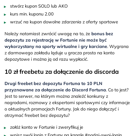
stwórz kupon SOLO lub AKO
kurs min. kuponu 2.00
wrzuć na kupon dowolne zdarzenia z oferty sportowe
Należy natomiast zwrócić uwagę na to, że
bonus bez
depozytu za rejestrację w Fortunie nie może być
wykorzystany na sporty wirtualne i gry karciane
. Wygrana
z darmowego zakładu ląduje u gracza prosto na konto
depozytowe i można ją od razu wypłacić.
10 zł freebetu za dołączenie do discorda
Drugi freebet bez depozytu Fortuna to 10 PLN
przyznawane za dołączenie do Discord Fortuna
. Co to jest?
Jest to serwer, na którym można znaleźć konkursy z
nagrodami, rozmowy z ekspertami sportowymi czy informacje
o aktualnych promocjach Fortuny. Jak do niego dołączyć i
otrzymać freebet bez depozytu?
załóż konto w Fortunie i zweryfikuj je
wpisz swój login z Fortuny na kanale #podaj-swoj-login