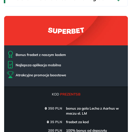
Bonus freebet z naszym kodem
Najlepsza aplikacja mobilna
Atrakcyjne promocje boostowe
KOD
PREZENTSB
0
350 PLN
bonus za gola Lecha z Aarhus w
meczu el. LM
0
35 PLN
freebet za kod
200 PLN
100% bonus od depozytu