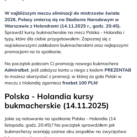
W najbliższym meczu eliminacji do mistrzostw świata
2026, Polacy zmierzą się na Stadionie Narodowym w
Warszawie z Holendrami (14.11.2025 r., godz. 20:45).
Sprawdź kursy bukmacherskie na mecz Polska - Holandia i
typy, które dla ciebie przygotowałem. Zapoznaj się z
najciekawszymi zakładami bukmacherskimi oraz najlepszymi
promocjami na to spotkanie.
Na początek polecam Ci promocję nowego bukmachera
Admiralbet
. Jeśli założysz konto u niego z kodem
PREZENTAB
to możesz skorzystać z promocji, w której za gola Polski w
meczu z Holandią zgarniesz
freebet 100 PLN
!
Polska - Holandia kursy
bukmacherskie (14.11.2025)
Jakie są notowania na spotkanie Polska - Holandia (14
listopada, godz. 20:45)? Na początek sprawdziłem jak
bukmacherzy oceniają szanse obu zespołów na zwycięstwo