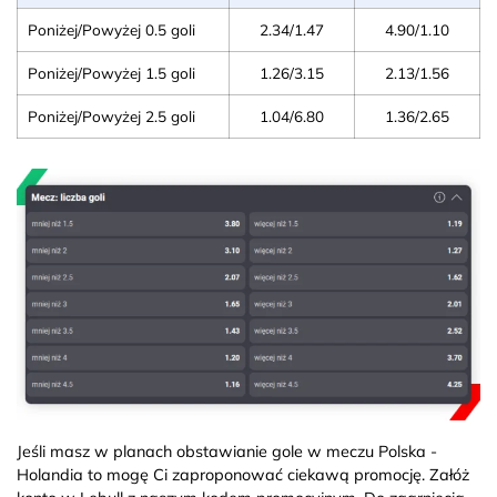
Poniżej/Powyżej 0.5 goli
2.34/1.47
4.90/1.10
Poniżej/Powyżej 1.5 goli
1.26/3.15
2.13/1.56
Poniżej/Powyżej 2.5 goli
1.04/6.80
1.36/2.65
Jeśli masz w planach obstawianie gole w meczu Polska -
Holandia to mogę Ci zaproponować ciekawą promocję. Załóż