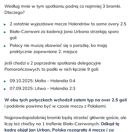
Według mnie w tym spotkaniu padną co najmniej 3 bramki.
Dlaczego?
2 ostatnie wyjazdowe mecze Holendrów to same overy 2.5
Biało-Czerwoni za kadencji Jana Urbana strzelają sporo
goli
Polacy nie muszą obawiać się o porażkę, bo mają
praktycznie zapewnione 2. miejsce
Jeśli chodzi o 2 poprzednie spotkania delegacyjne
Pomarańczowych, to padło w nich łącznie 9 goli:
09.10.2025: Malta – Holandia 0:4
07.09.2025: Litwa – Holandia 2:3
W obu tych potyczkach wchodził zatem typ na over 2.5 goli
i podobnie powinno być w czasie meczu z Polakami.
Najprawdopodobniej bramki będą strzelać głównie goście, ale
liczę też choćby na 1 trafienie Biało-Czerwonych.
Odkąd tę
kadrę objął Jan Urban, Polska rozegrała 4 mecze i za