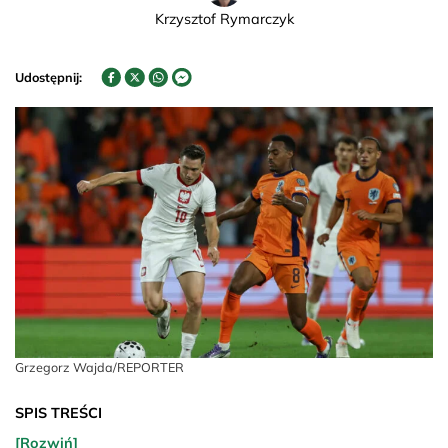
Krzysztof Rymarczyk
Udostępnij:
Grzegorz Wajda/REPORTER
SPIS TREŚCI
[Rozwiń]