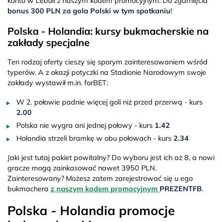
konto w Lebull z naszym kodem promocyjnym. Do zgarnięcia
bonus 300 PLN za gola Polski w tym spotkaniu
!
Polska - Holandia: kursy bukmacherskie na
zakłady specjalne
Ten rodzaj oferty cieszy się sporym zainteresowaniem wśród
typerów. A z okazji potyczki na Stadionie Narodowym swoje
zakłady wystawił m.in. forBET:
W 2. połowie padnie więcej goli niż przed przerwą - kurs
2.00
Polska nie wygra ani jednej połowy - kurs
1.42
Holandia strzeli bramkę w obu połowach - kurs
2.34
Jaki jest tutaj pakiet powitalny? Do wyboru jest ich aż 8, a nowi
gracze mogą zainkasować nawet 3950 PLN.
Zainteresowany? Możesz zatem zarejestrować się u ego
bukmachera
z naszym kodem promocyjnym
PREZENTFB
.
Polska - Holandia promocje