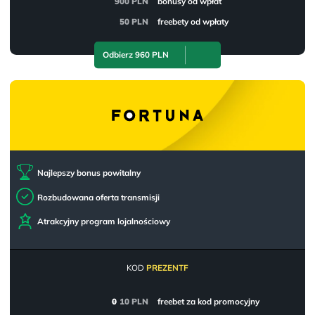
900 PLN
bonusy od wpłat
50 PLN
freebety od wpłaty
Odbierz 960 PLN
Najlepszy bonus powitalny
Rozbudowana oferta transmisji
Atrakcyjny program lojalnościowy
KOD
PREZENTF
0
10 PLN
freebet za kod promocyjny