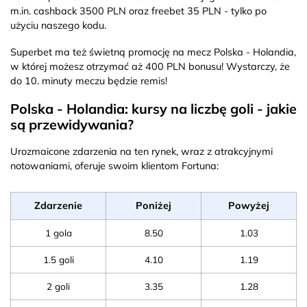
m.in. cashback 3500 PLN oraz freebet 35 PLN - tylko po
użyciu naszego kodu.
Superbet ma też świetną promocję na mecz Polska - Holandia,
w której możesz otrzymać aż 400 PLN bonusu! Wystarczy, że
do 10. minuty meczu będzie remis!
Polska - Holandia: kursy na liczbę goli - jakie
są przewidywania?
Urozmaicone zdarzenia na ten rynek, wraz z atrakcyjnymi
notowaniami, oferuje swoim klientom Fortuna:
Zdarzenie
Poniżej
Powyżej
1 gola
8.50
1.03
1.5 goli
4.10
1.19
2 goli
3.35
1.28