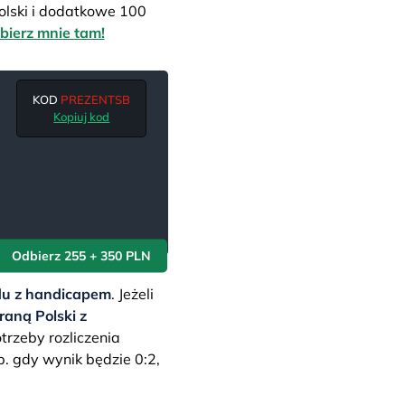
olski i dodatkowe 100
bierz mnie tam!
KOD
PREZENTSB
Kopiuj kod
Odbierz 255 + 350 PLN
adu z handicapem
. Jeżeli
aną Polski z
trzeby rozliczenia
. gdy wynik będzie 0:2,