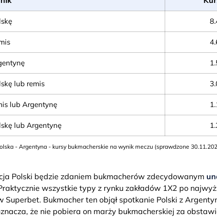
lskę
8.
mis
4.
gentynę
1.
skę lub remis
3.
mis lub Argentynę
1.
lskę lub Argentynę
1.
olska - Argentyna - kursy bukmacherskie na wynik meczu (sprawdzone 30.11.202
cja Polski będzie zdaniem bukmacherów zdecydowanym
un
 Praktycznie wszystkie typy z rynku zakładów 1X2 po najwy
 Superbet. Bukmacher ten objął spotkanie Polski z Argent
znacza, że nie pobiera on marży bukmacherskiej za obstawi