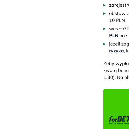
zarejestr
obstaw z
10 PLN
weszło? 
PLN
na s
jeżeli za
ryzyka
, 
Żeby wypłac
kwotą bonus
1.30). Na o