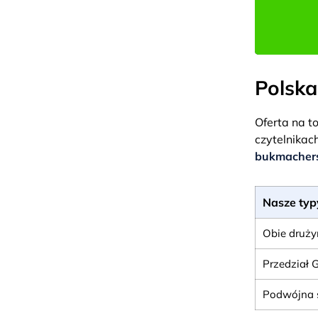
Polska
Oferta na t
czytelnikac
bukmachers
Nasze typ
Obie drużyn
Przedział G
Podwójna sz