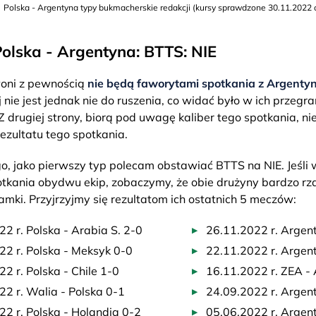
Polska - Argentyna typy bukmacherskie redakcji (kursy sprawdzone 30.11.2022 o
olska - Argentyna: BTTS: NIE
woni z pewnością
nie będą faworytami spotkania z Argenty
 nie jest jednak nie do ruszenia, co widać było w ich przeg
Z drugiej strony, biorą pod uwagę kaliber tego spotkania, ni
ezultatu tego spotkania.
o, jako pierwszy typ polecam obstawiać BTTS na NIE. Jeś
otkania obydwu ekip, zobaczymy, że obie drużyny bardzo rza
mki. Przyjrzyjmy się rezultatom ich ostatnich 5 meczów:
2 r. Polska - Arabia S. 2-0
26.11.2022 r. Argen
22 r. Polska - Meksyk 0-0
22.11.2022 r. Argent
2 r. Polska - Chile 1-0
16.11.2022 r. ZEA -
2 r. Walia - Polska 0-1
24.09.2022 r. Argen
2 r. Polska - Holandia 0-2
05.06.2022 r. Argent