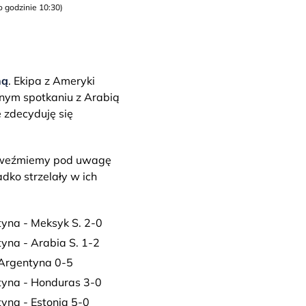
 godzinie 10:30)
ną
. Ekipa z Ameryki
ranym spotkaniu z Arabią
e zdecyduję się
li weźmiemy pod uwagę
dko strzelały w ich
tyna - Meksyk S. 2-0
yna - Arabia S. 1-2
 Argentyna 0-5
tyna - Honduras 3-0
yna - Estonia 5-0