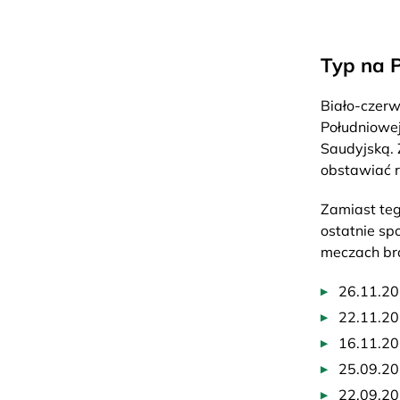
Typ na P
Biało-czer
Południowej
Saudyjską. 
obstawiać r
Zamiast teg
ostatnie sp
meczach bra
26.11.202
22.11.20
16.11.202
25.09.202
22.09.202