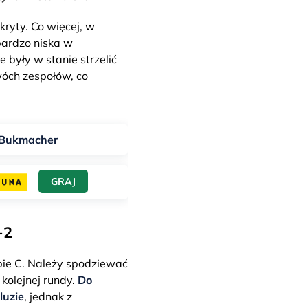
kryty. Co więcej, w
bardzo niska w
 były w stanie strzelić
wóch zespołów, co
Bukmacher
GRAJ
-2
pie C. Należy spodziewać
kolejnej rundy.
Do
luzie
, jednak z