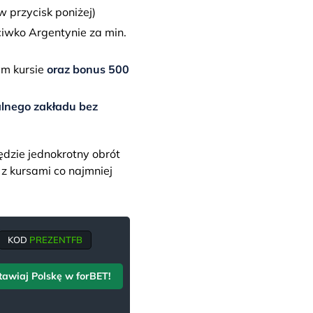
 przycisk poniżej)
iwko Argentynie za min.
ym kursie
oraz bonus 500
lnego zakładu bez
dzie jednokrotny obrót
z kursami co najmniej
KOD
PREZENTFB
tawiaj Polskę w forBET!