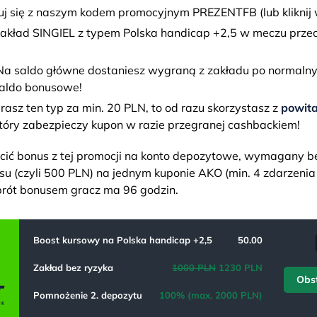
uj się z naszym kodem promocyjnym PREZENTFB (lub kliknij w
akład SINGIEL z typem Polska handicap +2,5 w meczu przec
Na saldo główne dostaniesz wygraną z zakładu po normaln
aldo bonusowe!
grasz ten typ za min. 20 PLN, to od razu skorzystasz z
powita
który zabezpieczy kupon w razie przegranej cashbackiem!
ić bonus z tej promocji na konto depozytowe, wymagany bę
u (czyli 500 PLN) na jednym kuponie AKO (min. 4 zdarzenia 
brót bonusem gracz ma 96 godzin.
Boost kursowy na Polska handicap +2,5
50.00
Zakład bez ryzyka
1000 PLN
1230 PLN
Obs
Pomnożenie 2. depozytu
100% (max. 2000 PLN)