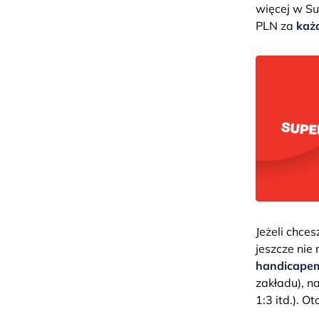
więcej w Su
PLN za
każ
Jeżeli chce
jeszcze nie
handicapem 
zakładu), n
1:3 itd.). O