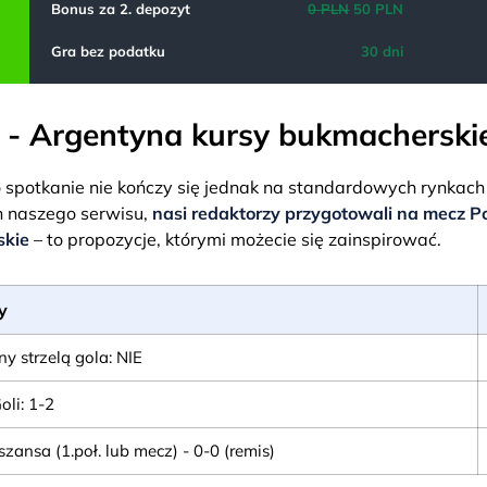
Bonus za 2. depozyt
0 PLN
50 PLN
Gra bez podatku
30 dni
 - Argentyna kursy bukmacherski
o spotkanie nie kończy się jednak na standardowych rynkach
h naszego serwisu,
nasi redaktorzy przygotowali na mecz P
kie
– to propozycje, którymi możecie się zainspirować.
y
y strzelą gola: NIE
oli: 1-2
ansa (1.poł. lub mecz) - 0-0 (remis)