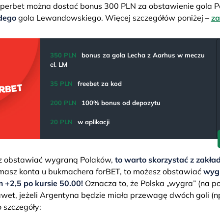
perbet można dostać bonus 300 PLN za obstawienie gola P
dego
gola Lewandowskiego. Więcej szczegółów poniżej –
za
350 PLN
bonus za gola Lecha z Aarhus w meczu
el. LM
35 PLN
freebet za kod
200 PLN
100% bonus od depozytu
20 PLN
w aplikacji
sz obstawiać wygraną Polaków,
to warto skorzystać z zakł
 masz konta u bukmachera forBET, to możesz obstawiać
wygr
+2,5 po kursie 50.00!
Oznacza to, że Polska „wygra” (na po
awet, jeżeli Argentyna będzie miała przewagę dwóch goli (np
to szczegóły: