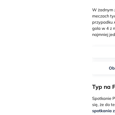
W żadnym z 
meczach tyc
przypadku A
gola w 4 z 
najmniej jed
Obi
Typ na P
Spotkanie P
się, że do 
spotkania 