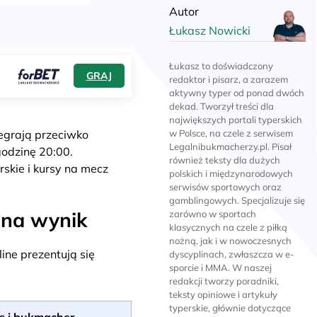
Autor
Łukasz Nowicki
Łukasz to doświadczony
GRAJ
redaktor i pisarz, a zarazem
aktywny typer od ponad dwóch
dekad. Tworzył treści dla
największych portali typerskich
egrają przeciwko
w Polsce, na czele z serwisem
Legalnibukmacherzy.pl. Pisał
godzinę 20:00.
również teksty dla dużych
skie i kursy na mecz
polskich i międzynarodowych
serwisów sportowych oraz
gamblingowych. Specjalizuje się
 na wynik
zarówno w sportach
klasycznych na czele z piłką
nożną, jak i w nowoczesnych
ine prezentują się
dyscyplinach, zwłaszcza w e-
sporcie i MMA. W naszej
redakcji tworzy poradniki,
teksty opiniowe i artykuły
typerskie, głównie dotyczące
s i bukmacher