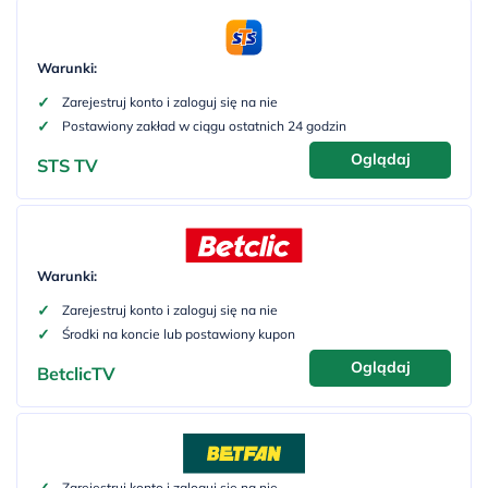
Warunki:
Zarejestruj konto i zaloguj się na nie
Postawiony zakład w ciągu ostatnich 24 godzin
Oglądaj
STS TV
Warunki:
Zarejestruj konto i zaloguj się na nie
Środki na koncie lub postawiony kupon
Oglądaj
BetclicTV
Zarejestruj konto i zaloguj się na nie