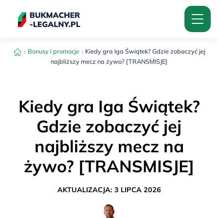
Bonusy i promocje
Kiedy gra Iga Świątek? Gdzie zobaczyć jej
najbliższy mecz na żywo? [TRANSMISJE]
Kiedy gra Iga Świątek?
Gdzie zobaczyć jej
najbliższy mecz na
żywo? [TRANSMISJE]
AKTUALIZACJA: 3 LIPCA 2026