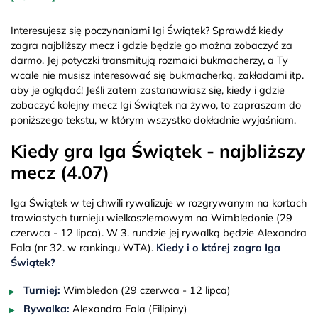
Interesujesz się poczynaniami Igi Świątek? Sprawdź kiedy
zagra najbliższy mecz i gdzie będzie go można zobaczyć za
darmo. Jej potyczki transmitują rozmaici bukmacherzy, a Ty
wcale nie musisz interesować się bukmacherką, zakładami itp.
aby je oglądać! Jeśli zatem zastanawiasz się, kiedy i gdzie
zobaczyć kolejny mecz Igi Świątek na żywo, to zapraszam do
poniższego tekstu, w którym wszystko dokładnie wyjaśniam.
Kiedy gra Iga Świątek - najbliższy
mecz (4.07)
Iga Świątek w tej chwili rywalizuje w rozgrywanym na kortach
trawiastych turnieju wielkoszlemowym na Wimbledonie (29
czerwca - 12 lipca). W 3. rundzie jej rywalką będzie Alexandra
Eala (nr 32. w rankingu WTA).
Kiedy i o której zagra Iga
Świątek?
Turniej:
Wimbledon (29 czerwca - 12 lipca)
Rywalka:
Alexandra Eala (Filipiny)