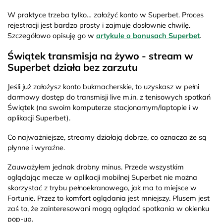
W praktyce trzeba tylko… założyć konto w Superbet. Proces
rejestracji jest bardzo prosty i zajmuje dosłownie chwilę.
Szczegółowo opisuję go w
artykule o bonusach Superbet
.
Świątek transmisja na żywo - stream w
Superbet działa bez zarzutu
Jeśli już założysz konto bukmacherskie, to uzyskasz w pełni
darmowy dostęp do transmisji live m.in. z tenisowych spotkań
Świątek (na swoim komputerze stacjonarnym/laptopie i w
aplikacji Superbet).
Co najważniejsze, streamy działają dobrze, co oznacza że są
płynne i wyraźne.
Zauważyłem jednak drobny minus. Przede wszystkim
oglądając mecze w aplikacji mobilnej Superbet nie można
skorzystać z trybu pełnoekranowego, jak ma to miejsce w
Fortunie. Przez to komfort oglądania jest mniejszy. Plusem jest
zaś to, że zainteresowani mogą oglądać spotkania w okienku
pop-up.