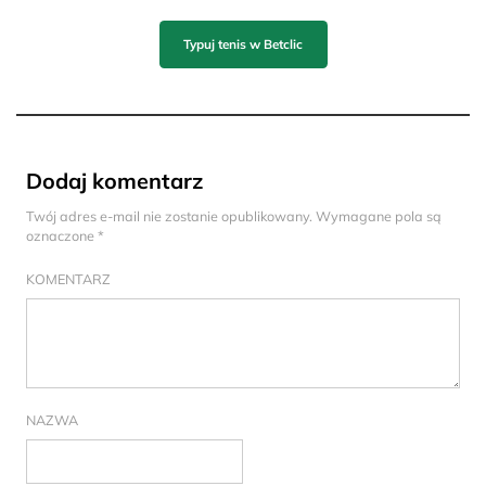
Typuj tenis w Betclic
Dodaj komentarz
Twój adres e-mail nie zostanie opublikowany.
Wymagane pola są
oznaczone
*
KOMENTARZ
NAZWA