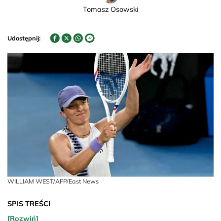
Tomasz Osowski
Udostępnij:
WILLIAM WEST/AFP/East News
SPIS TREŚCI
[Rozwiń]