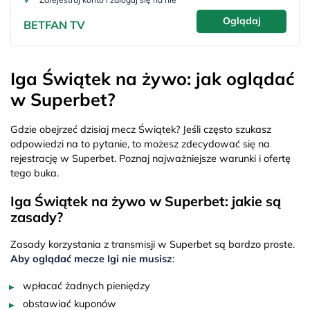
Oglądaj
BETFAN TV
Iga Świątek na żywo: jak oglądać
w Superbet?
Gdzie obejrzeć dzisiaj mecz Świątek? Jeśli często szukasz
odpowiedzi na to pytanie, to możesz zdecydować się na
rejestrację w Superbet. Poznaj najważniejsze warunki i ofertę
tego buka.
Iga Świątek na żywo w Superbet: jakie są
zasady?
Zasady korzystania z transmisji w Superbet są bardzo proste.
Aby oglądać mecze Igi nie musisz
:
wpłacać żadnych pieniędzy
obstawiać kuponów