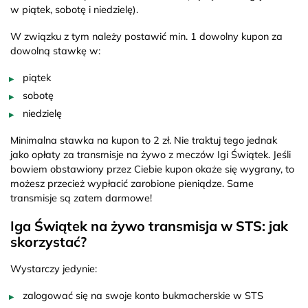
w piątek, sobotę i niedzielę).
W związku z tym należy postawić min. 1 dowolny kupon za
dowolną stawkę w:
piątek
sobotę
niedzielę
Minimalna stawka na kupon to 2 zł. Nie traktuj tego jednak
jako opłaty za transmisje na żywo z meczów Igi Świątek. Jeśli
bowiem obstawiony przez Ciebie kupon okaże się wygrany, to
możesz przecież wypłacić zarobione pieniądze. Same
transmisje są zatem darmowe!
Iga Świątek na żywo transmisja w STS: jak
skorzystać?
Wystarczy jedynie:
zalogować się na swoje konto bukmacherskie w STS