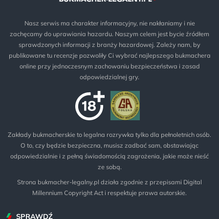
Nasz serwis ma charakter informacyjny, nie nakłaniamy i nie
zachęcamy do uprawiania hazardu. Naszym celem jest bycie źródłem
sprawdzonych informacji z branży hazardowej. Zależy nam, by
publikowane tu recenzje pozwoliły Ci wybrać najlepszego bukmachera
online przy jednoczesnym zachowaniu bezpieczeństwa i zasad
odpowiedzialnej gry.
Zakłady bukmacherskie to legalna rozrywka tylko dla pełnoletnich osób.
O to, czy będzie bezpieczna, musisz zadbać sam, obstawiając
odpowiedzialnie i z pełną świadomością zagrożenia, jakie może nieść
ze sobą.
Strona bukmacher-legalny.pl działa zgodnie z przepisami Digital
Millennium Copyright Act i respektuje prawa autorskie.
SPRAWDŹ