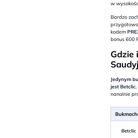
w wysokości
Bardzo zach
przygotował
kodem
PRE
bonus 600 
Gdzie 
Saudy
Jedynym bu
jest Betclic.
nanalnie pr
Bukmach
Betclic