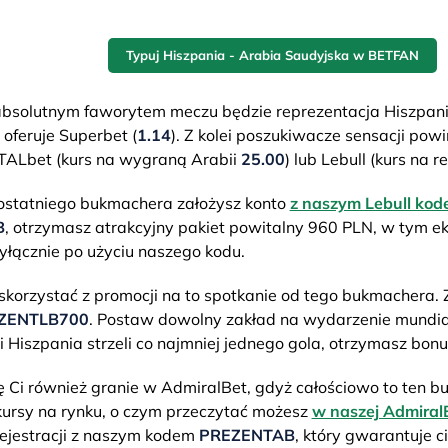
Typuj Hiszpania - Arabia Saudyjska w BETFAN
absolutnym faworytem meczu będzie reprezentacja Hiszpanii,
oferuje Superbet (
1.14
). Z kolei poszukiwacze sensacji powi
TALbet (kurs na wygraną Arabii
25.00
) lub Lebull (kurs na 
o ostatniego bukmachera założysz konto
z naszym Lebull ko
B
, otrzymasz atrakcyjny pakiet powitalny 960 PLN, w tym ek
łącznie po użyciu naszego kodu.
skorzystać z promocji na to spotkanie od tego bukmachera. Z
ZENTLB700
. Postaw dowolny zakład na wydarzenie mundia
li Hiszpania strzeli co najmniej jednego gola, otrzymasz bon
ę Ci również granie w AdmiralBet, gdyż całościowo to ten b
ursy na rynku, o czym przeczytać możesz
w naszej AdmiralB
ejestracji z naszym kodem
PREZENTAB
, który gwarantuje c