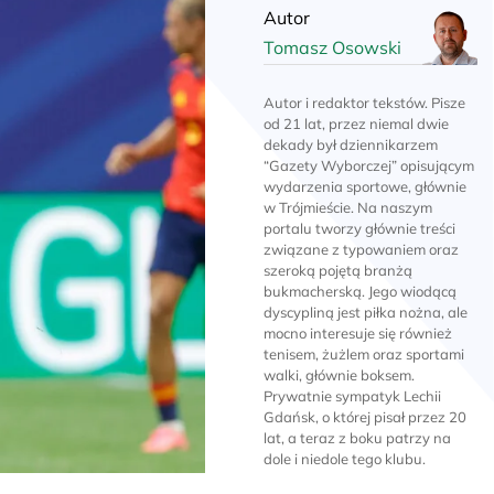
Autor
Tomasz Osowski
Autor i redaktor tekstów. Pisze
od 21 lat, przez niemal dwie
dekady był dziennikarzem
“Gazety Wyborczej” opisującym
wydarzenia sportowe, głównie
w Trójmieście. Na naszym
portalu tworzy głównie treści
związane z typowaniem oraz
szeroką pojętą branżą
bukmacherską. Jego wiodącą
dyscypliną jest piłka nożna, ale
mocno interesuje się również
tenisem, żużlem oraz sportami
walki, głównie boksem.
Prywatnie sympatyk Lechii
Gdańsk, o której pisał przez 20
lat, a teraz z boku patrzy na
dole i niedole tego klubu.