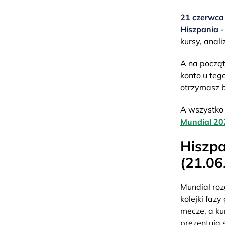
21 czerwca
Hiszpania -
kursy, anali
A na począt
konto u te
otrzymasz 
A wszystko 
Mundial 20
Hiszpa
(21.06
Mundial roz
kolejki faz
mecze, a ku
prezentują 