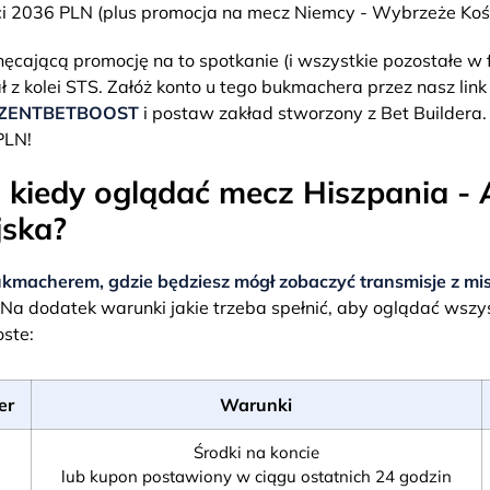
 2036 PLN (plus promocja na mecz Niemcy - Wybrzeże Kośc
ęcającą promocję na to spotkanie (i wszystkie pozostałe w 
 z kolei STS. Załóż konto u tego bukmachera przez nasz link
ZENTBETBOOST
i postaw zakład stworzony z Bet Buildera. J
PLN!
i kiedy oglądać mecz Hiszpania - 
jska?
kmacherem, gdzie będziesz mógł zobaczyć transmisje z mi
Na dodatek warunki jakie trzeba spełnić, aby oglądać wszy
oste:
er
Warunki
Środki na koncie
lub kupon postawiony w ciągu ostatnich 24 godzin