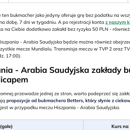
 ten bukmacher jako jedyny oferuje grę bez podatku na wszy
na dobę, 7 dni w tygodniu. A po rejestracji konta
z naszym 
ka na Ciebie dodatkowo zakałd bez ryzyka 50 PLN - również
iszpania - Arabia Saudyjska będzie można również obejrzeć
ystkie mecze Mundialu. Transmisja meczu w TVP 2 oraz TV
z. 17:00).
nia - Arabia Saudyjska zakłady 
dicapem
romnej przewadze jednej ze stron, warto podeprzeć się zak
ają
propozycje od bukmachera Betters, który słynie z ciekaw
ej jest w przypadku meczu Hiszpania - Arabia Saudyjska.
(gole)
Kurs na