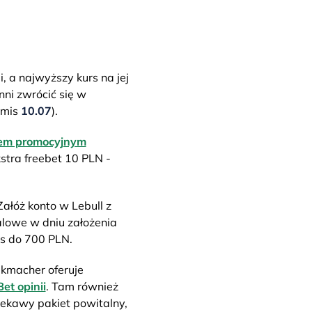
 a najwyższy kurs na jej
nni zwrócić się w
remis
10.07
).
dem promocyjnym
stra freebet 10 PLN -
ałóż konto w Lebull z
lowe w dniu założenia
us do 700 PLN.
ukmacher oferuje
et opinii
. Tam również
iekawy pakiet powitalny,