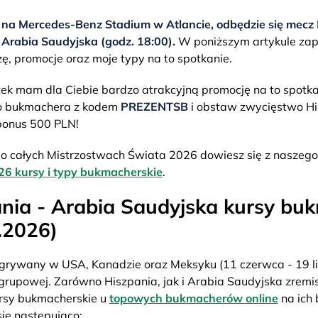
 na Mercedes-Benz Stadium w Atlancie, odbędzie się mecz
 Arabia Saudyjska (godz. 18:00).
W poniższym artykule zapr
zę, promocje oraz moje typy na to spotkanie.
ek mam dla Ciebie bardzo atrakcyjną promocję na to spotka
go bukmachera z kodem
PREZENTSB
i obstaw zwycięstwo Hiszp
bonus 500 PLN!
o całych Mistrzostwach Świata 2026 dowiesz się z naszego
26 kursy i typy bukmacherskie
.
nia - Arabia Saudyjska kursy bu
.2026)
grywany w USA, Kanadzie oraz Meksyku (11 czerwca - 19 lipc
y grupowej. Zarówno Hiszpania, jak i Arabia Saudyjska zrem
rsy bukmacherskie u
topowych bukmacherów online
na ich 
się następująco: