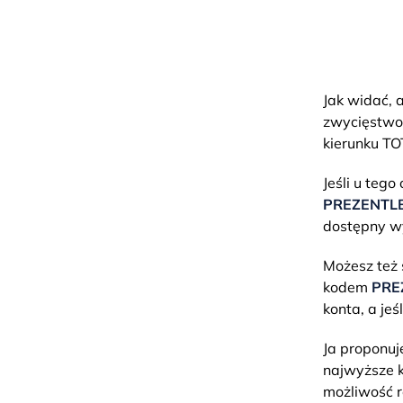
Jak widać, 
zwycięstwo 
kierunku TO
Jeśli u teg
PREZENTL
dostępny wy
Możesz też 
kodem
PRE
konta, a jeś
Ja proponuj
najwyższe k
możliwość r