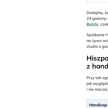
Dodajmy, że
24 godziny 
Betclic
, cze
Spotkanie H
na żywo wsz
studia o god
Hiszpa
z han
Przy tak og
jak wygląd
i nie inacz
Handicap 