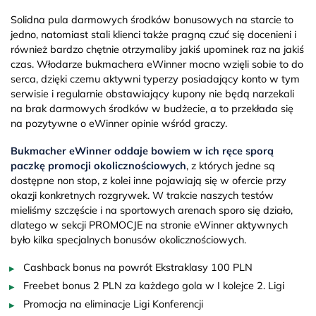
Solidna pula darmowych środków bonusowych na starcie to
jedno, natomiast stali klienci także pragną czuć się docenieni i
również bardzo chętnie otrzymaliby jakiś upominek raz na jakiś
czas. Włodarze bukmachera eWinner mocno wzięli sobie to do
serca, dzięki czemu aktywni typerzy posiadający konto w tym
serwisie i regularnie obstawiający kupony nie będą narzekali
na brak darmowych środków w budżecie, a to przekłada się
na pozytywne o eWinner opinie wśród graczy.
Bukmacher eWinner oddaje bowiem w ich ręce sporą
paczkę promocji okolicznościowych
, z których jedne są
dostępne non stop, z kolei inne pojawiają się w ofercie przy
okazji konkretnych rozgrywek. W trakcie naszych testów
mieliśmy szczęście i na sportowych arenach sporo się działo,
dlatego w sekcji PROMOCJE na stronie eWinner aktywnych
było kilka specjalnych bonusów okolicznościowych.
Cashback bonus na powrót Ekstraklasy 100 PLN
Freebet bonus 2 PLN za każdego gola w I kolejce 2. Ligi
Promocja na eliminacje Ligi Konferencji