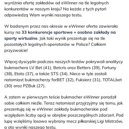
wyróżnia ofertę zakładów od eWinner na tle legalnych
konkurentów w naszym kraju? Na każde z tych pytań
odpowiedzą Wam wyniki naszego testu.
W badanym przez nas okresie w eWinner oferta zawierała
kursy na
33 konkurencje sportowe + osobno zakłady na
sporty wirtualne
. Jak taki wynik prezentuje się na tle
pozostałych legalnych operatorów w Polsce? Całkiem
przyzwoicie!
Więcej dyscyplin podczas naszych testów pokrywali analitycy
bukmachera LV Bet (41), Betcris oraz Betters (39), Fortuny
(38), Etoto (37), a także STS (34). Nieco w tyle zostali
natomiast bukmacherzy forBET (32), Fuksiarz (31), TOTALbet
(30) oraz PZBuk (27).
A zatem w pierwszym teście bukmacher eWinner poradził
sobie całkiem nieźle. Teraz natomiast przyjrzyjmy się temu, jak
prezentują się w eWinner zakłady bukmacherskie pod
względem liczby opcji w obrębie poszczególnych zdarzeń. Pod
lupę wzięliśmy losowo wybrany mecz piłkarskiej Ligi Mistrzów,
a oto wyniki naszego testu.