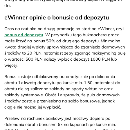
dni.
eWinner opinie o bonusie od depozytu
Czas na rzut oka na drugą promocję na start od eWinner, czyli
bonus od depozytu
. W przypadku tego bukmachera gracz
może liczyć na bonus 50% od drugiego depozytu. Minimalna
kwota drugiej wpłaty uprawniająca do zgarnięcia darmowych
środków to 20 PLN, natomiast żeby zgarnąć maksymalną pulę
o wartości 500 PLN należy wpłacić depozyt 1000 PLN lub
więcej.
Bonus zostaje odblokowany automatycznie po dokonaniu
obrotu 1x kwotą depozytu po kursie min. 1.50, natomiast do
obrotu nie są zaliczane zakłady na sporty wirtualne oraz
zakłady systemowe. Obrót 1x sprawia, że pula darmowych
środków zostaje przeniesiona na saldo bonusowe, jednak
ciągle nie można jej wypłacić.
Przelew na rachunek bankowy jest możliwy dopiero po
dokonaniu obrotu bonusem 6x na kuponach po kursie min.