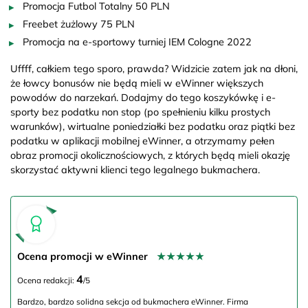
Promocja Futbol Totalny 50 PLN
Freebet żużlowy 75 PLN
Promocja na e-sportowy turniej IEM Cologne 2022
Uffff, całkiem tego sporo, prawda? Widzicie zatem jak na dłoni,
że łowcy bonusów nie będą mieli w eWinner większych
powodów do narzekań. Dodajmy do tego koszykówkę i e-
sporty bez podatku non stop (po spełnieniu kilku prostych
warunków), wirtualne poniedziałki bez podatku oraz piątki bez
podatku w aplikacji mobilnej eWinner, a otrzymamy pełen
obraz promocji okolicznościowych, z których będą mieli okazję
skorzystać aktywni klienci tego legalnego bukmachera.
Ocena promocji w eWinner
4
Ocena redakcji:
/5
Bardzo, bardzo solidna sekcja od bukmachera eWinner. Firma