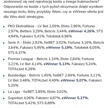
zastanowić się nad rejestracją konta u innego bukmachera?
Odpowiedzi na każde z tych pytań otrzymacie dzięki wynikom
naszego testu, który przybliży Wam, czy w eWinner oferta jest
dla Was dość atrakcyjna.
PKO Ekstraklasa - LV Bet 2,05%, Etoto 2,96%, Fortuna
2,97%, Betters 3,29%, Betcris 3,44%,
eWinner 4,26%
, STS
4,84%, Fuksiarz 5,41%, Totolotek 6,96%
Serie A - Etoto 2,92%, forBET 3,02%, Fortuna 3,16%, Betcris
3,64%, Fuksiarz 5,95%,
eWinner 5,19%
, Totolotek 6,05%,
STS 6,37%
Premier League - Betcris 1,24%, Etoto 2,84%, Fortuna
3,21%, LV Bet 4,14%,
eWinner 5,13%
, Fuksiarz 5,24%,
TOTALbet 6,28%
Bundesliga - Betcris 1,45%, forBET 2,94%, Fortuna 3,11%,
LV Bet 3,48%, TOTALbet 4,49%,
eWinner 5,07%
, Fuksiarz
5,20%
La Liga - forBET 2,85%, Etoto 3,02%,
Superbet 4,06%, Fuksiarz 4,87%,
eWinner 5,27%
,
TOTALbet 5,42%, STS 6,89%