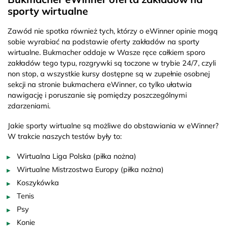
sporty wirtualne
Zawód nie spotka również tych, którzy o eWinner opinie mogą
sobie wyrabiać na podstawie oferty zakładów na sporty
wirtualne. Bukmacher oddaje w Wasze ręce całkiem sporo
zakładów tego typu, rozgrywki są toczone w trybie 24/7, czyli
non stop, a wszystkie kursy dostępne są w zupełnie osobnej
sekcji na stronie bukmachera eWinner, co tylko ułatwia
nawigację i poruszanie się pomiędzy poszczególnymi
zdarzeniami.
Jakie sporty wirtualne są możliwe do obstawiania w eWinner?
W trakcie naszych testów były to:
Wirtualna Liga Polska (piłka nożna)
Wirtualne Mistrzostwa Europy (piłka nożna)
Koszykówka
Tenis
Psy
Konie