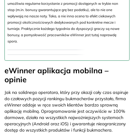
umożliwia regularne korzystanie z promocji dostępnych w trybie non
stop (m.in. bonusy gwarantujące grę bez podatku), ale to nie one
wpływają na nasze noty. Taka, a nie inna ocena to efekt ciekawych
promocji okolicznościowych dedykowanych pod konkretne mecze i
turnieje. Praktycznie każdego tygodnia do dyspozycji graczy są nowe
bonusy, a pomysłowość pracowników eWinner jest tutaj naprawdę
spora.
eWinner aplikacja mobilna –
opinie
Jak na solidnego operatora, który przy okazji cały czas aspiruje
do czołowych pozycji rankingu bukmacherów przystało, firma
eWinner oddaje w ręce swoich klientów bardzo sprawną
aplikację mobilną. Oprogramowanie jest oczywiście w 100%
darmowe, działa na wszystkich najważniejszych systemach
operacyjnych (Android oraz iOS) i gwarantuje nieograniczony
dostęp do wszystkich produktów i funkcji bukmachera.