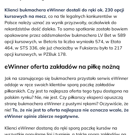
Klienci bukmachera eWinner dostali do ręki ok. 230 opcji
kursowych na mecz
, co na tle legalnych konkurentów w
Polsce należy uznać za wynik przyzwoity, aczkolwiek do
rekordzistów dość daleko. To samo spotkanie zostało bowiem
opakowane przez oddsmakerów bukmachera LV Bet w 589
opcji kursowych, w Betcris ta liczba wyniosła 574, w Etoto
464, w STS 336, ale już chociażby w Fuksiarzu było to 217
opcji kursowych, w PZBuk 178.
eWinner oferta zakładów na piłkę nożną
Jak na szanującego się bukmachera przystało serwis eWinner
oddaje w ręce swoich klientów sporą paczkę zakładów
piłkarskich. Czy jest to najlepsza oferta tego typu dostępna na
polskim rynku? Nie, nie jest. Czy piłkarscy eksperci opuszczą
stronę bukmachera eWinner z pustymi rękami? Oczywiście, że
nie!
To, że nie jest to oferta najlepsza nie oznacza wcale, że
eWinner opinie zbierze negatywne.
Klienci eWinner dostaną do ręki sporą paczkę kursów na
wszystkie popularne ligi i turnieje, a także sporo zakładów na