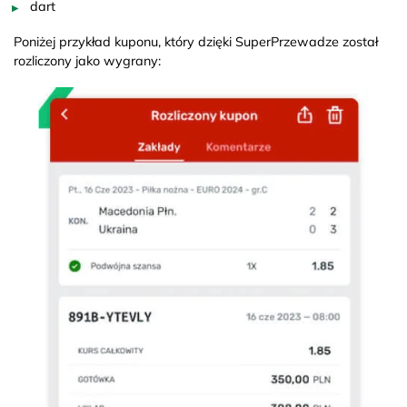
dart
Poniżej przykład kuponu, który dzięki SuperPrzewadze został
rozliczony jako wygrany: