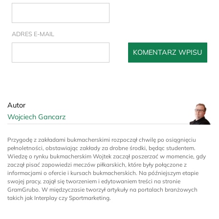
ADRES E-MAIL
Autor
Wojciech Gancarz
Przygodę z zakładami bukmacherskimi rozpoczął chwilę po osiągnięciu
pełnoletności, obstawiając zakłady za drobne środki, będąc studentem.
Wiedzę o rynku bukmacherskim Wojtek zaczął poszerzać w momencie, gdy
zaczął pisać zapowiedzi meczów piłkarskich, które były połączone z
informacjami o ofercie i kursach bukmacherskich. Na późniejszym etapie
swojej pracy, zajął się tworzeniem i edytowaniem treści na stronie
GramGrubo. W międzyczasie tworzył artykuły na portalach branżowych
takich jak Interplay czy Sportmarketing.