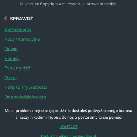
Millennium Copyright Act i respektuje prawa autorskie.
SPRAWDŹ
BetAcademy
Kody Promocyjne
Opinie
Bonusy
Typy na dziś
O nas
Polityka Prywatności
Odpowiedzialna gra
Masz
problem z rejestracją
bądź
nie dostałeś podwyższonego bonusu
z naszym kodem? Napisz do nas a postaramy Ci się
pomóc
!
KONTAKT
kontakt@bukmacher-legalny.pl