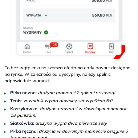
To bez wątpienia najszersza oferta na early payout dostępna
na rynku. W zależności od dyscypliny, należy spełnić
odpowiednie warunki:
Piłka nożna
:
drużyna prowadzi 2 golami przewagi
Tenis
:
zawodnik wygra dowolny set wynikiem 6:0
Koszykówka
:
drużyna prowadzi w dowolnym momencie
18 punktami
Siatkówka
:
drużyna wygra dwa pierwsze sety
Piłka ręczna
:
drużyna w dowolnym momencie osiągnie 6
bramek przewagi