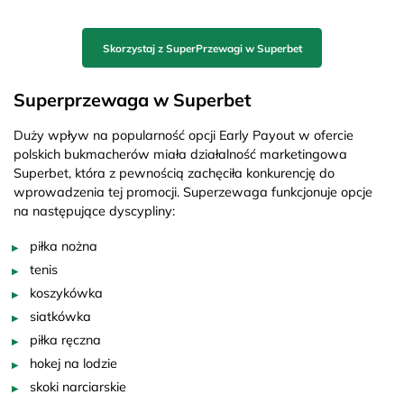
Skorzystaj z SuperPrzewagi w Superbet
Superprzewaga w Superbet
Duży wpływ na popularność opcji Early Payout w ofercie
polskich bukmacherów miała działalność marketingowa
Superbet, która z pewnością zachęciła konkurencję do
wprowadzenia tej promocji. Superzewaga funkcjonuje opcje
na następujące dyscypliny:
piłka nożna
tenis
koszykówka
siatkówka
piłka ręczna
hokej na lodzie
skoki narciarskie