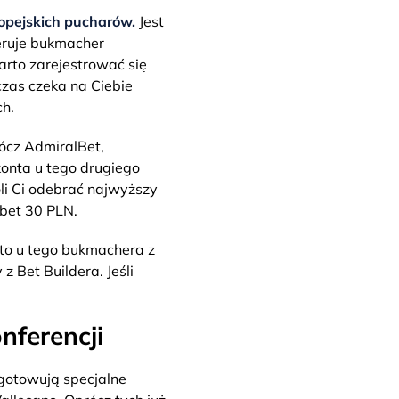
ropejskich pucharów.
Jest
eruje bukmacher
rto zarejestrować się
zas czeka na Ciebie
h.
ócz AdmiralBet,
konta u tego drugiego
li Ci odebrać najwyższy
ebet 30 PLN.
nto u tego bukmachera z
z Bet Buildera. Jeśli
nferencji
ygotowują specjalne