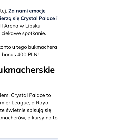
tej.
Za nami emocje
erzą się Crystal Palace i
ll Arena w Lipsku
o ciekawe spotkanie.
konto u tego bukmachera
sz bonus 400 PLN!
bukmacherskie
iem. Crystal Palace to
remier League, a Rayo
ze świetnie spisują się
kmacherów, a kursy na to