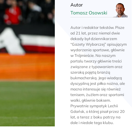
Autor
Tomasz Osowski
Autor i redaktor tekstów. Pisze
od 21 lat, przez niemal dwie
dekady był dziennikarzem
“Gazety Wyborczej” opisującym
wydarzenia sportowe, głównie
w Trójmieście. Na naszym
portalu tworzy głównie treści
związane z typowaniem oraz
szeroką pojętą branżą
bukmacherską. Jego wiodącą
dyscypliną jest piłka nożna, ale
mocno interesuje się również
tenisem, żużlem oraz sportami
walki, głównie boksem.
Prywatnie sympatyk Lechii
Gdańsk, o której pisał przez 20
lat, a teraz z boku patrzy na
dole i niedole tego klubu.