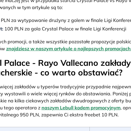
ie inaczej jest w przypadku starcia Crystal Palace vs Rayo V
anych w tym artykule są to:
PLN za wytypowanie drużyny z golem w finale Ligi Konferen
t:
100 PLN za gola Crystal Palace w finale Ligi Konferencji
ych promocji, a także wszystkie pozostałe propozycje polski
rów
znajdziesz w naszym artykule o najlepszych promocjac
l Palace - Rayo Vallecano zakłady
herskie - co warto obstawiać?
więcej zakładów u typerów tradycyjnie przypadnie najpewni
 wystawili o wiele więcej rynków do obstawiania. Poniżej 
ie na kilka ciekawych zakładów dwudrogowych z oferty bu
 u tego operatora z
naszym Lebull kodem promocyjnym
, op
talnego 950 PLN, zapewnia Ci ekstra freebet 10 PLN.