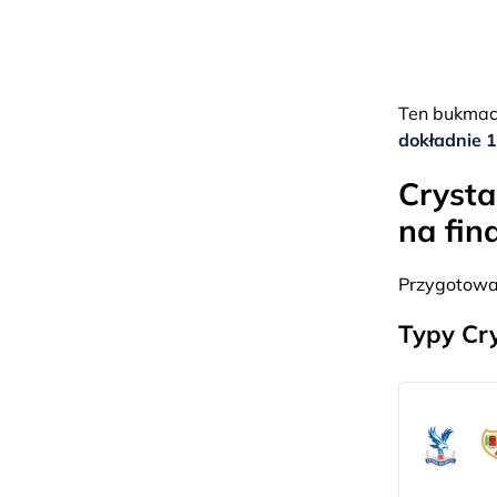
Ten bukmach
dokładnie 
Crysta
na fin
Przygotował
Typy Cry