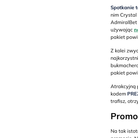
Spotkanie t
nim Crystal
AdmiralBet
używając
n
pakiet powi
Z kolei zwy
najkorzystn
bukmacher
pakiet powi
Atrakcyjną 
kodem
PRE
trafisz, ot
Promoc
Na tak isto