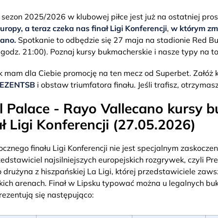
 sezon 2025/2026 w klubowej piłce jest już na ostatniej pros
Europy, a teraz czeka nas finał Ligi Konferencji
,
w którym zmi
ano.
Spotkanie to odbędzie się 27 maja na stadionie Red Bu
 godz. 21:00). Poznaj kursy bukmacherskie i nasze typy na t
 mam dla Ciebie promocję na ten mecz od Superbet. Załóż 
EZENTSB
i obstaw triumfatora finału. Jeśli trafisz, otrzyma
l Palace - Rayo Vallecano kursy 
ał Ligi Konferencji (27.05.2026)
cznego finału Ligi Konferencji nie jest specjalnym zaskoczen
zedstawiciel najsilniejszych europejskich rozgrywek, czyli P
 drużyna z hiszpańskiej La Ligi, której przedstawiciele zaws
kich arenach. Finał w Lipsku typować można u legalnych bu
rezentują się następująco: