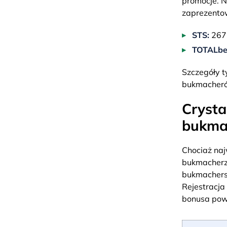
promocje. N
zaprezentow
STS:
267 
TOTALbe
Szczegóły t
bukmache
Crysta
bukmac
Chociaż naj
bukmacherzy
bukmachersk
Rejestracja
bonusa powi