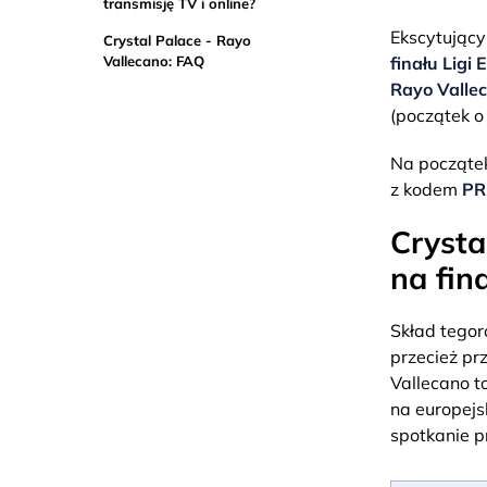
transmisję TV i online?
Ekscytujący
Crystal Palace - Rayo
Vallecano: FAQ
finału Ligi 
Rayo Vallec
(początek o
Na początek
z kodem
PR
Crysta
na fin
Skład tegoro
przecież pr
Vallecano to
na europejs
spotkanie p