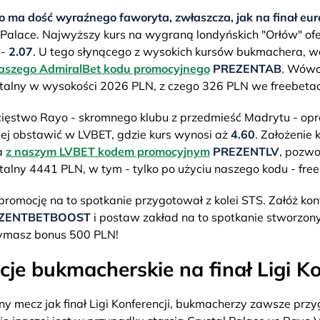
o ma dość wyraźnego faworyta, zwłaszcza, jak na finał eu
 Palace. Najwyższy kurs na wygraną londyńskich "Orłów" of
 -
2.07
. U tego słynącego z wysokich kursów bukmachera, wa
aszego AdmiralBet kodu promocyjnego
PREZENTAB
. Wówc
talny w wysokości 2026 PLN, z czego 326 PLN we freebetac
cięstwo Rayo - skromnego klubu z przedmieść Madrytu - opr
iej obstawić w LVBET, gdzie kurs wynosi aż
4.60
. Założenie 
a
z naszym LVBET kodem promocyjnym
PREZENTLV
, pozwo
talny 4441 PLN, w tym - tylko po użyciu naszego kodu - fre
promocję na to spotkanie przygotował z kolei STS. Załóż ko
ZENTBETBOOST
i postaw zakład na to spotkanie stworzony 
rzymasz bonus 500 PLN!
je bukmacherskie na finał Ligi Ko
tny mecz jak finał Ligi Konferencji, bukmacherzy zawsze prz