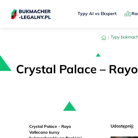
Typy AI vs Ekspert
Ra
Typy bukmach
Crystal Palace – Rayo 
Udostępnij:
Crystal Palace - Rayo
Vallecano kursy
bukmacherskie na finał Ligi