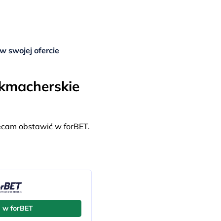
w swojej ofercie
ukmacherskie
ecam obstawić w forBET.
j w forBET