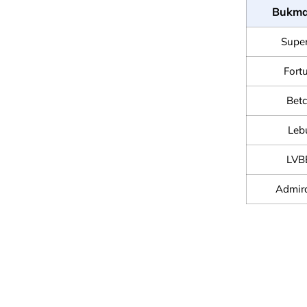
Bukma
Supe
Fort
Betc
Lebu
LVB
Admir