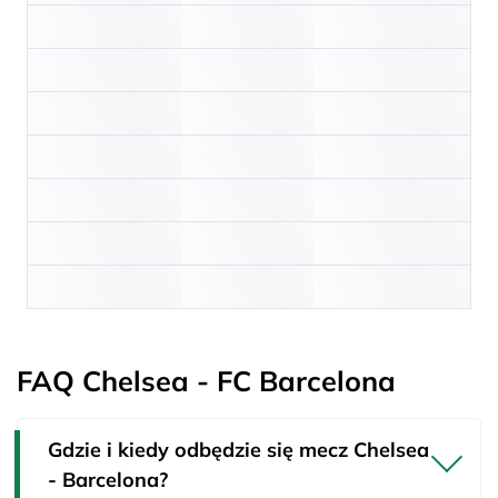
FAQ Chelsea - FC Barcelona
Gdzie i kiedy odbędzie się mecz Chelsea
- Barcelona?