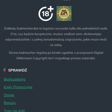
Zakłady bukmacherskie to legalna rozrywka tylko dla pełnoletnich osób.
O to, czy będzie bezpieczna, musisz zadbać sam, obstawiając
odpowiedzialnie i z pełną świadomością zagrożenia, jakie może nieść
ze sobą.
Strona bukmacher-legalny.pl działa zgodnie z przepisami Digital
Millennium Copyright Act i respektuje prawa autorskie.
SPRAWDŹ
BetAcademy
Kody Promocyjne
Opinie
Bonusy
Typy na dziś