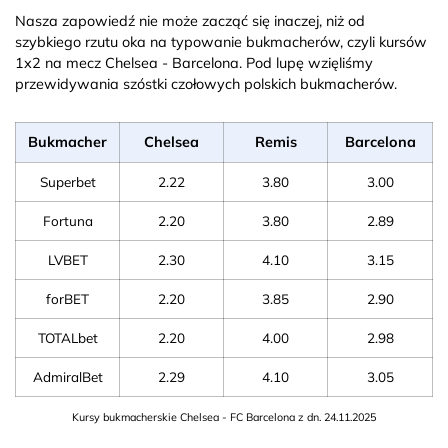
Nasza zapowiedź nie może zacząć się inaczej, niż od
szybkiego rzutu oka na typowanie bukmacherów, czyli kursów
1x2 na mecz Chelsea - Barcelona. Pod lupę wzięliśmy
przewidywania szóstki czołowych polskich bukmacherów.
Bukmacher
Chelsea
Remis
Barcelona
Superbet
2.22
3.80
3.00
Fortuna
2.20
3.80
2.89
LVBET
2.30
4.10
3.15
forBET
2.20
3.85
2.90
TOTALbet
2.20
4.00
2.98
AdmiralBet
2.29
4.10
3.05
Kursy bukmacherskie Chelsea - FC Barcelona z dn. 24.11.2025