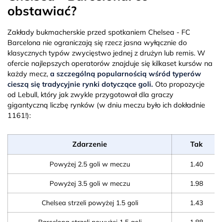
obstawiać?
Zakłady bukmacherskie przed spotkaniem Chelsea - FC
Barcelona nie ograniczają się rzecz jasna wyłącznie do
klasycznych typów zwycięstwo jednej z drużyn lub remis. W
ofercie najlepszych operatorów znajduje się kilkaset kursów na
każdy mecz,
a szczególną popularnością wśród typerów
cieszą się tradycyjnie rynki dotyczące goli.
Oto propozycje
od Lebull, który jak zwykle przygotował dla graczy
gigantyczną liczbę rynków (w dniu meczu było ich dokładnie
1161!):
Zdarzenie
Tak
Powyżej 2.5 goli w meczu
1.40
Powyżej 3.5 goli w meczu
1.98
Chelsea strzeli powyżej 1.5 goli
1.43
Barcelona strzeli powyżej 1.5 goli
1.88