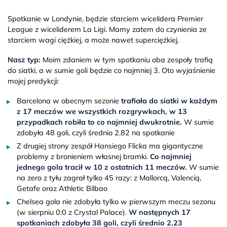
Spotkanie w Londynie, będzie starciem wicelidera Premier
League z wiceliderem La Ligi. Mamy zatem do czynienia ze
starciem wagi ciężkiej, a może nawet superciężkiej.
Nasz typ:
Moim zdaniem w tym spotkaniu oba zespoły trafią
do siatki, a w sumie goli będzie co najmniej 3. Oto wyjaśnienie
mojej predykcji:
Barcelona w obecnym sezonie
trafiała do siatki w każdym
z 17 meczów we wszystkich rozgrywkach, w 13
przypadkach robiła to co najmniej dwukrotnie.
W sumie
zdobyła 48 goli, czyli średnio 2.82 na spotkanie
Z drugiej strony zespół Hansiego Flicka ma gigantyczne
problemy z bronieniem własnej bramki.
Co najmniej
jednego gola tracił w 10 z ostatnich 11 meczów.
W sumie
na zero z tyłu zagrał tylko 45 razy: z Mallorcą, Valencią,
Getafe oraz Athletic Bilbao
Chelsea gola nie zdobyła tylko w pierwszym meczu sezonu
(w sierpniu 0:0 z Crystal Palace).
W następnych 17
spotkaniach zdobyła 38 goli, czyli średnio 2.23