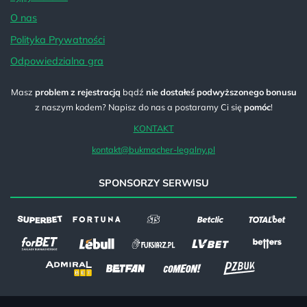
O nas
Polityka Prywatności
Odpowiedzialna gra
Masz
problem z rejestracją
bądź
nie dostałeś podwyższonego bonusu
z naszym kodem? Napisz do nas a postaramy Ci się
pomóc
!
KONTAKT
kontakt@bukmacher-legalny.pl
SPONSORZY SERWISU