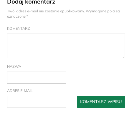
Dodaj komentarz
Twój adres e-mail nie zostanie opublikowany.
Wymagane pola są
oznaczone
*
KOMENTARZ
NAZWA
ADRES E-MAIL