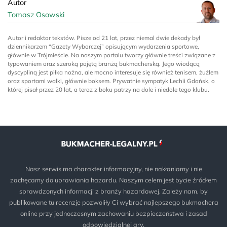
Autor
Tomasz Osowski
Autor i redaktor tekstów. Pisze od 21 lat, przez niemal dwie dekady był
dziennikarzem “Gazety Wyborczej” opisującym wydarzenia sportowe,
głównie w Trójmieście. Na naszym portalu tworzy głównie treści związane z
typowaniem oraz szeroką pojętą branżą bukmacherską. Jego wiodącą
dyscypliną jest piłka nożna, ale mocno interesuje się również tenisem, żużlem
oraz sportami walki, głównie boksem. Prywatnie sympatyk Lechii Gdańsk, o
której pisał przez 20 lat, a teraz z boku patrzy na dole i niedole tego klubu.
Nasz serwis ma charakter informacyjny, nie nakłaniamy i nie
zachęcamy do uprawiania hazardu. Naszym celem jest bycie źródłem
sprawdzonych informacji z branży hazardowej. Zależy nam, by
publikowane tu recenzje pozwoliły Ci wybrać najlepszego bukmachera
online przy jednoczesnym zachowaniu bezpieczeństwa i zasad
odpowiedzialnej gry.