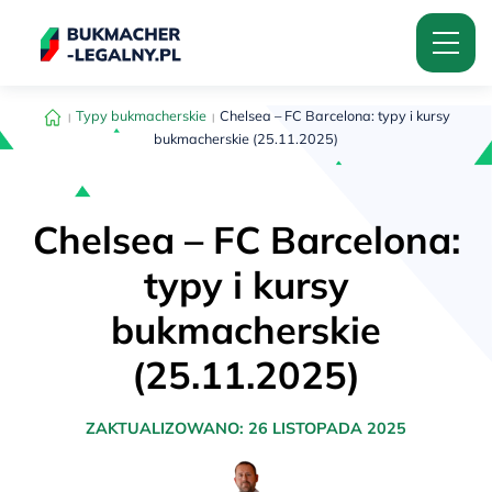
Typy bukmacherskie
Chelsea – FC Barcelona: typy i kursy
bukmacherskie (25.11.2025)
Chelsea – FC Barcelona:
typy i kursy
bukmacherskie
(25.11.2025)
ZAKTUALIZOWANO:
26 LISTOPADA 2025