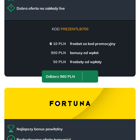
Dobra oferta na zakłady live
KOD
PREZENTLB700
0
10 PLN
freebet za kod promocyjny
900 PLN
bonusy od wpłat
50 PLN
freebety od wpłaty
Odbierz 960 PLN
Najlepszy bonus powitalny
Rozbudowana oferta transmisji