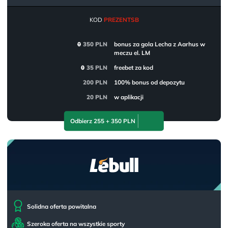
KOD
PREZENTSB
0
350 PLN
bonus za gola Lecha z Aarhus w
meczu el. LM
0
35 PLN
freebet za kod
200 PLN
100% bonus od depozytu
20 PLN
w aplikacji
Odbierz 255 + 350 PLN
Solidna oferta powitalna
Szeroka oferta na wszystkie sporty