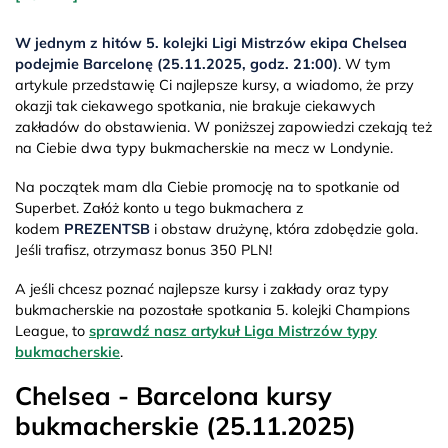
W jednym z hitów 5. kolejki Ligi Mistrzów ekipa Chelsea
podejmie Barcelonę (25.11.2025, godz. 21:00)
. W tym
artykule przedstawię Ci najlepsze kursy, a wiadomo, że przy
okazji tak ciekawego spotkania, nie brakuje ciekawych
zakładów do obstawienia. W poniższej zapowiedzi czekają też
na Ciebie dwa typy bukmacherskie na mecz w Londynie.
Na początek mam dla Ciebie promocję na to spotkanie od
Superbet. Załóż konto u tego bukmachera z
kodem
PREZENTSB
i obstaw drużynę, która zdobędzie gola.
Jeśli trafisz, otrzymasz bonus 350 PLN!
A jeśli chcesz poznać najlepsze kursy i zakłady oraz typy
bukmacherskie na pozostałe spotkania 5. kolejki Champions
League, to
sprawdź nasz artykuł Liga Mistrzów typy
bukmacherskie
.
Chelsea - Barcelona kursy
bukmacherskie (25.11.2025)