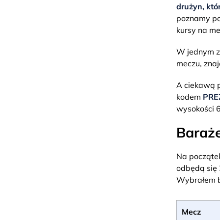
drużyn, któ
poznamy po 
kursy na me
W jednym z 
meczu, zna
A ciekawą p
kodem
PRE
wysokości 
Baraże
Na początek
odbędą się 
Wybrałem bu
Mecz