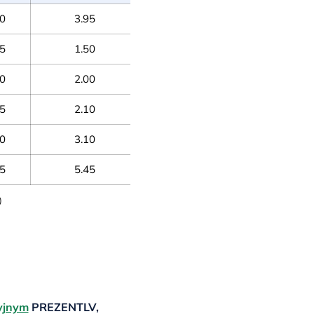
60
3.95
15
1.50
50
2.00
25
2.10
10
3.10
35
5.45
)
yjnym
PREZENTLV,