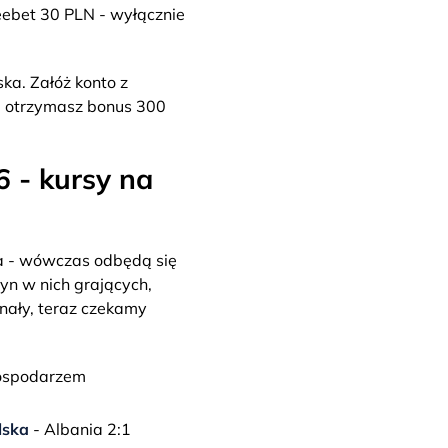
eebet 30 PLN - wyłącznie
ka. Załóż konto z
z, otrzymasz bonus 300
 - kursy na
a - wówczas odbędą się
yn w nich grających,
inały, teraz czekamy
gospodarzem
lska
- Albania 2:1