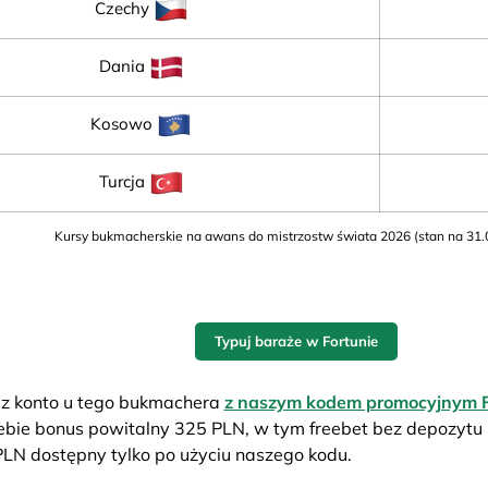
Czechy
Dania
Kosowo
Turcja
Kursy bukmacherskie na awans do mistrzostw świata 2026 (stan na 31.
Typuj baraże w Fortunie
ysz konto u tego bukmachera
z naszym kodem promocyjnym 
ebie bonus powitalny 325 PLN, w tym freebet bez depozytu 
PLN dostępny tylko po użyciu naszego kodu.