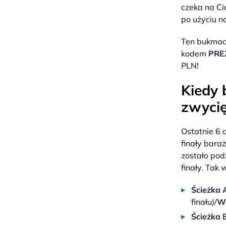
czeka na Ci
po użyciu n
Ten bukmach
kodem
PRE
PLN!
Kiedy 
zwyci
Ostatnie 6 
finały bara
zostało podz
finały. Tak
Ścieżka 
finału)/
W
Ścieżka B