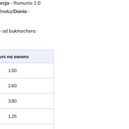
urcja
- Rumunia 1:0
inału)/
Dania
-
 - od bukmachera
urs na awans
1.50
2.60
3.80
1.25