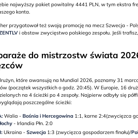
ebie najwyższy pakiet powitalny 4441 PLN, w tym ekstra fr
aszego konta.
er przygotował też swoją promocję na mecz Szwecja - Pols
ZENTLV
i obstaw zwycięstwo polskiego zespołu. Jeśli trafis
baraże do mistrzostw świata 2026
ęzców
drużyn, które awansują na Mundial 2026, poznamy 31 marc
żów (początek wszystkich o godz. 20:45). W Europie, 16 druż
ielonych na 4 ścieżki po 4 zespoły. Najpierw odbyły się półf
 wyglądają poszczególne ścieżki:
A:
Walia -
Bośnia i Hercegowina
1:1, karne 2:4(zwycięzca 
łochy
- Irlandia Płn. 2:0
:
Ukraina -
Szwecja
1:3 (zwycięzca gospodarzem finału)/
Po