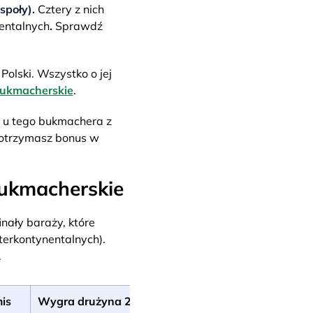
społy).
Cztery z nich
nentalnych
.
Sprawdź
olski. Wszystko o jej
bukmacherskie
.
o u tego bukmachera z
, otrzymasz bonus w
bukmacherskie
nały baraży, które
terkontynentalnych).
.
is
Wygra drużyna 2