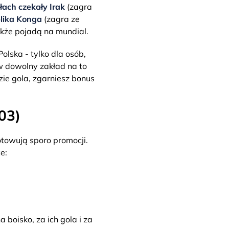
ach czekały Irak
(zagra
lika Konga
(zagra ze
akże pojadą na mundial.
lska - tylko dla osób,
w dowolny zakład na to
zie gola, zgarniesz bonus
03)
towują sporo promocji.
e:
boisko, za ich gola i za