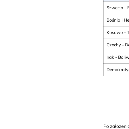
Szwecja - 
Bośnia i H
Kosowo - T
Czechy - D
Irak - Boli
Demokratyc
Po założeni