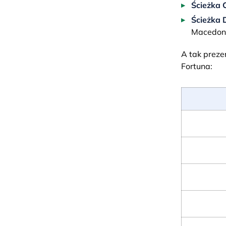
Ścieżka C
Ścieżka 
Macedoni
A tak preze
Fortuna: