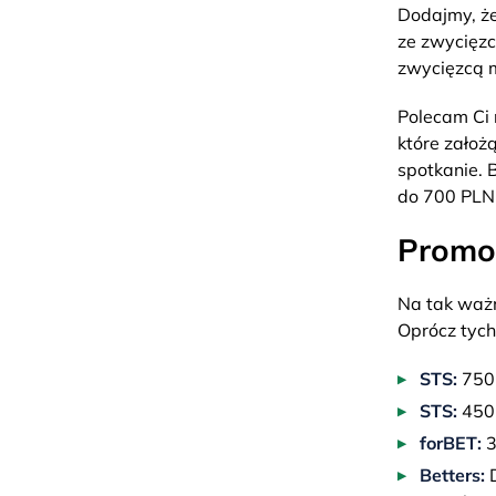
Dodajmy, że
ze zwycięz
zwycięzcą 
Polecam Ci 
które założ
spotkanie. B
do 700 PLN
Promoc
Na tak ważn
Oprócz tych
STS:
750 
STS:
450 
forBET:
3
Betters:
D