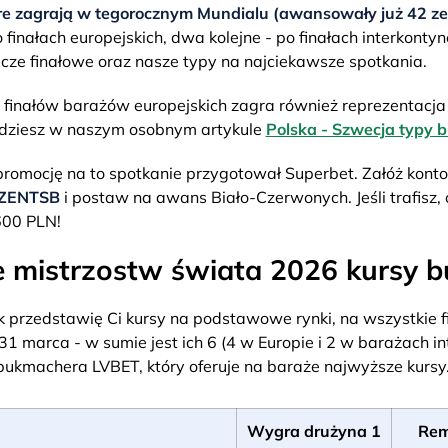
re zagrają w tegorocznym Mundialu (awansowały już 42 ze
finałach europejskich, dwa kolejne - po finałach interkonty
cze finałowe oraz nasze typy na najciekawsze spotkania.
finałów barażów europejskich zagra również reprezentacja P
jdziesz w naszym osobnym artykule
Polska - Szwecja typy 
romocję na to spotkanie przygotował Superbet. Załóż kont
ZENTSB
i postaw na awans Biało-Czerwonych. Jeśli trafisz
600 PLN!
 mistrzostw świata 2026 kursy 
 przedstawię Ci kursy na podstawowe rynki, na wszystkie fi
31 marca - w sumie jest ich 6 (4 w Europie i 2 w barażach in
kmachera LVBET, który oferuje na baraże najwyższe kursy
Wygra drużyna 1
Rem