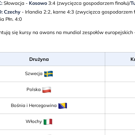
:
Słowacja -
Kosowo
3:4 (zwycięzca gospodarzem finału)/
T
D:
Czechy
- Irlandia 2:2, karne 4:3 (zwycięzca gospodarzem f
a Płn. 4:0
ntują się kursy na awans na mundial zespołów europejskich
Drużyna
K
Szwecja
Polska
Bośnia i Hercegowina
Włochy