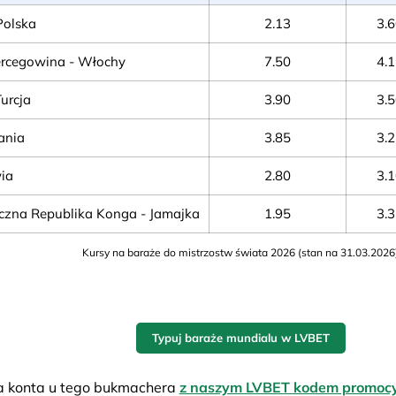
Polska
2.13
3.
ercegowina - Włochy
7.50
4.
urcja
3.90
3.
ania
3.85
3.
wia
2.80
3.
zna Republika Konga - Jamajka
1.95
3.
Kursy na baraże do mistrzostw świata 2026 (stan na 31.03.2026
Typuj baraże mundialu w LVBET
a konta u tego bukmachera
z naszym LVBET kodem promoc