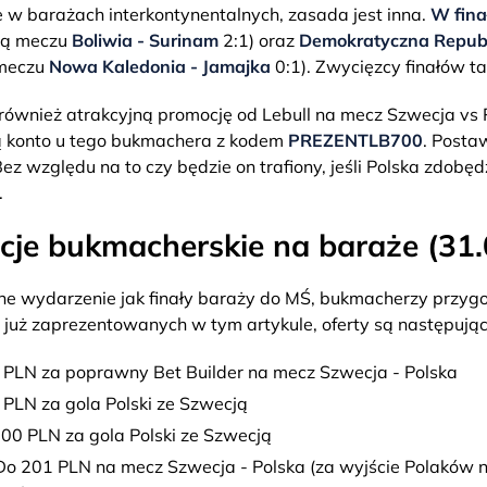
 w barażach interkontynentalnych, zasada jest inna.
W finał
cą meczu
Boliwia - Surinam
2:1) oraz
Demokratyczna Repub
meczu
Nowa Kaledonia - Jamajka
0:1). Zwycięzcy finałów t
również atrakcyjną promocję od Lebull na mecz Szwecja vs Po
ą konto u tego bukmachera z kodem
PREZENTLB700
. Posta
ez względu na to czy będzie on trafiony, jeśli Polska zdobęd
.
je bukmacherskie na baraże (31.
e wydarzenie jak finały baraży do MŚ, bukmacherzy przygo
 już zaprezentowanych w tym artykule, oferty są następując
PLN za poprawny Bet Builder na mecz Szwecja - Polska
PLN za gola Polski ze Szwecją
00 PLN za gola Polski ze Szwecją
o 201 PLN na mecz Szwecja - Polska (za wyjście Polaków na 