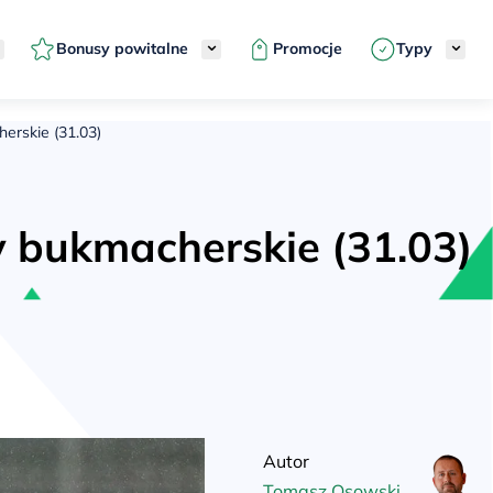
Bonusy powitalne
Promocje
Typy
erskie (31.03)
y bukmacherskie (31.03)
Autor
Tomasz Osowski