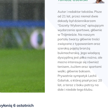
Autor i redaktor tekstów. Pisze
od 21 lat, przez niemal dwie
dekady był dziennikarzem
“Gazety Wyborczej” opisującym
wydarzenia sportowe, głównie
w Trójmieście. Na naszym
portalu tworzy głównie treści
związane z typowaniem oraz
szeroką pojętą branżą
bukmacherską. Jego wiodącą
dyscypliną jest piłka nożna, ale
mocno interesuje się również
tenisem, żużlem oraz sportami
walki, głównie boksem.
Prywatnie sympatyk Lechii
Gdańsk, o której pisał przez 20
lat, a teraz z boku patrzy na
dole i niedole tego klubu.
yłonią 6 ostatnich