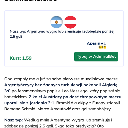
Nasz typ: Argentyna wygra lub zremisuje i zdobędzie poniżej
2.5 goli
Typuj w AdmiralBet
Kurs: 1.59
Oba zespoły mają już za soba pierwsze mundialowe mecze.
Argentyńczycy bez żadnych turbulencji pokonali Algierię
3:0
po fenomenalnym popisie Leo Messiego, który popisał się
hat-trickiem.
Z kolei Austriacy po dość chropowatym meczu
uporali się z Jordanią 3:1
. Bramki dla ekipy z Europy zdobyli
Romano Schmid, Marco Arnautović oraz gol samobójczy.
Nasz typ:
Według mnie Argentyna wygra lub zremisuje i
zdobędzie poniżej 2.5 goli. Skąd taka predykcja? Oto