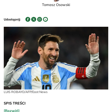
Tomasz Osowski
Udostępnij:
LUIS ROBAYO/AFP/East News
SPIS TREŚCI
[Rozwiń]