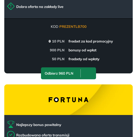
Dobra oferta na zakłady live
KOD
PREZENTLB700
0
10 PLN
freebet za kod promocyjny
900 PLN
bonusy od wpłat
50 PLN
freebety od wpłaty
Odbierz 960 PLN
Najlepszy bonus powitalny
Rozbudowana oferta transmisji