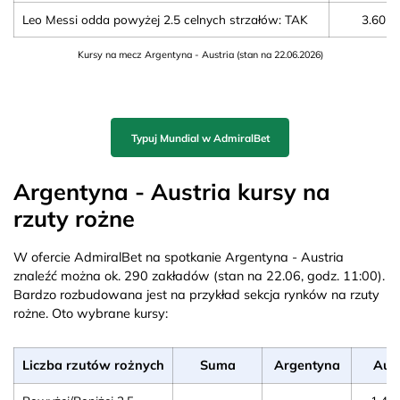
Leo Messi odda powyżej 2.5 celnych strzałów: TAK
3.60
Kursy na mecz Argentyna - Austria (stan na 22.06.2026)
Typuj Mundial w AdmiralBet
Argentyna - Austria kursy na
rzuty rożne
W ofercie AdmiralBet na spotkanie Argentyna - Austria
znaleźć można ok. 290 zakładów (stan na 22.06, godz. 11:00).
Bardzo rozbudowana jest na przykład sekcja rynków na rzuty
rożne. Oto wybrane kursy:
Liczba rzutów rożnych
Suma
Argentyna
Aust