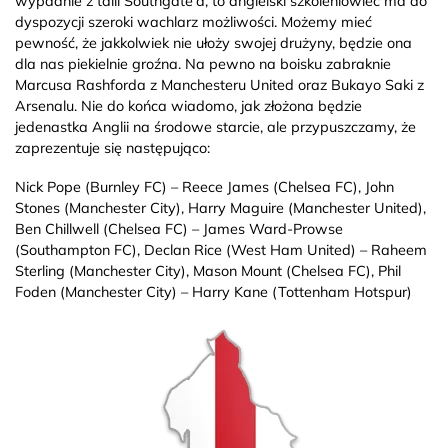
wypadnie z talii Southgate’a, to angielski szkoleniowiec ma do
dyspozycji szeroki wachlarz możliwości. Możemy mieć
pewność, że jakkolwiek nie ułoży swojej drużyny, będzie ona
dla nas piekielnie groźna. Na pewno na boisku zabraknie
Marcusa Rashforda z Manchesteru United oraz Bukayo Saki z
Arsenalu. Nie do końca wiadomo, jak złożona będzie
jedenastka Anglii na środowe starcie, ale przypuszczamy, że
zaprezentuje się następująco:
Nick Pope (Burnley FC) – Reece James (Chelsea FC), John
Stones (Manchester City), Harry Maguire (Manchester United),
Ben Chillwell (Chelsea FC) – James Ward-Prowse
(Southampton FC), Declan Rice (West Ham United) – Raheem
Sterling (Manchester City), Mason Mount (Chelsea FC), Phil
Foden (Manchester City) – Harry Kane (Tottenham Hotspur)