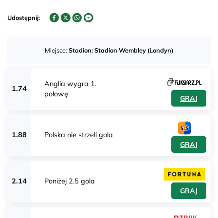
Udostępnij:
Miejsce:
Stadion: Stadion Wembley (Londyn)
Anglia wygra 1.
1.74
połowę
GRAJ
1.88
Polska nie strzeli gola
GRAJ
2.14
Poniżej 2.5 gola
GRAJ