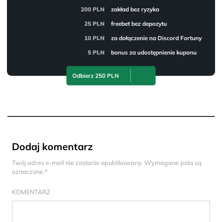
200 PLN
zakład bez ryzyka
25 PLN
freebet bez depozytu
10 PLN
za dołączenie na Discord Fortuny
5 PLN
bonus za udostępnienie kuponu
Odbierz 250 PLN
Dodaj komentarz
Twój adres e-mail nie zostanie opublikowany.
Wymagane pola są
oznaczone
*
KOMENTARZ