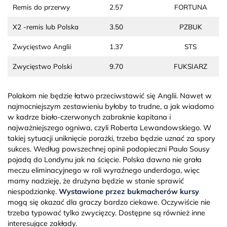
Remis do przerwy
2.57
FORTUNA
X2 -remis lub Polska
3.50
PZBUK
Zwycięstwo Anglii
1.37
STS
Zwycięstwo Polski
9.70
FUKSIARZ
Polakom nie będzie łatwo przeciwstawić się Anglii. Nawet w
najmocniejszym zestawieniu byłoby to trudne, a jak wiadomo
w kadrze biało-czerwonych zabraknie kapitana i
najważniejszego ogniwa, czyli Roberta Lewandowskiego. W
takiej sytuacji uniknięcie porażki, trzeba będzie uznać za spory
sukces. Według powszechnej opinii podopieczni Paulo Sousy
pojadą do Londynu jak na ścięcie. Polska dawno nie grała
meczu eliminacyjnego w roli wyraźnego underdoga, więc
mamy nadzieję, że drużyna będzie w stanie sprawić
niespodziankę.
Wystawione przez bukmacherów kursy
mogą się okazać dla graczy bardzo ciekawe. Oczywiście nie
trzeba typować tylko zwycięzcy. Dostępne są również inne
interesujące zakłady.