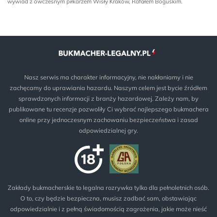
wywiad z ówczesnym piłkarzem Wisły Kraków, Rafałem Boguskim.
Nasz serwis ma charakter informacyjny, nie nakłaniamy i nie
zachęcamy do uprawiania hazardu. Naszym celem jest bycie źródłem
sprawdzonych informacji z branży hazardowej. Zależy nam, by
publikowane tu recenzje pozwoliły Ci wybrać najlepszego bukmachera
online przy jednoczesnym zachowaniu bezpieczeństwa i zasad
odpowiedzialnej gry.
Zakłady bukmacherskie to legalna rozrywka tylko dla pełnoletnich osób.
O to, czy będzie bezpieczna, musisz zadbać sam, obstawiając
odpowiedzialnie i z pełną świadomością zagrożenia, jakie może nieść