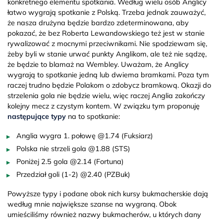
konkretnego elementu spotkania. Według wielu osób Anglicy
łatwo wygrają spotkanie z Polską. Trzeba jednak zauważyć,
że nasza drużyna będzie bardzo zdeterminowana, aby
pokazać, że bez Roberta Lewandowskiego też jest w stanie
rywalizować z mocnymi przeciwnikami. Nie spodziewam się,
żeby byli w stanie urwać punkty Anglikom, ale też nie sądzę,
że będzie to blamaż na Wembley. Uważam, że Anglicy
wygrają to spotkanie jedną lub dwiema bramkami. Poza tym
raczej trudno będzie Polakom o zdobycz bramkową. Okazji do
strzelenia gola nie będzie wielu, więc raczej Anglia zakończy
kolejny mecz z czystym kontem. W związku tym proponuję
następujące typy
na to spotkanie:
Anglia wygra 1. połowę @1.74 (Fuksiarz)
Polska nie strzeli gola @1.88 (STS)
Poniżej 2.5 gola @2.14 (Fortuna)
Przedział goli (1-2) @2.40 (PZBuk)
Powyższe typy i podane obok nich kursy bukmacherskie dają
według mnie największe szanse na wygraną. Obok
umieściliśmy również nazwy bukmacherów, u których dany