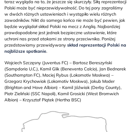
teraz wygląda na to, że jeszcze się skurczyły. Siłą reprezentacji
Polski może być nieprzewidywalność. Do tej pory zagraliśmy
w dwóch różnych ustawieniach i wystąpiło wielu różnych
zawodników. Nikt do samego końca nie może być pewien, jak
będzie wyglądał skład Polski na mecz z Anglią. Najbardziej
prawdopodobne jest jednak bezpieczne ustawienie, które
uchroni nas przed atakami ze strony przeciwnika. Poniżej
przedstawiamy przewidywany
skład reprezentacji Polski na
najbliższe spotkanie
.
Wojciech Szczęsny (Juventus FC) – Bartosz Bereszyński
(Sampdoria U.C.), Kamil Glik (Benevento Calcio), Jan Bednarek
(Southampton FC), Maciej Rybus (Lokomotiv Moskwa) –
Grzegorz Krychowiak (Lokomotiv Moskwa), Jakub Moder
(Brighton and Hove Albion) – Kamil Jóźwiak (Derby County),
Piotr Zieliński (SSC Napoli), Kamil Grosicki (West Bromwich
Albion) – Krzysztof Piątek (Hertha BSC)