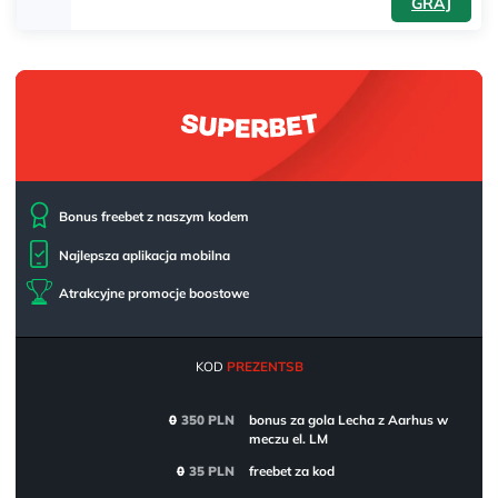
GRAJ
Bonus freebet z naszym kodem
Najlepsza aplikacja mobilna
Atrakcyjne promocje boostowe
KOD
PREZENTSB
0
350 PLN
bonus za gola Lecha z Aarhus w
meczu el. LM
0
35 PLN
freebet za kod