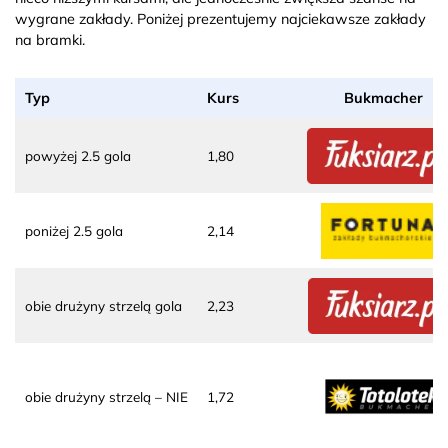
wygrane zakłady. Poniżej prezentujemy najciekawsze zakłady
na bramki.
Typ
Kurs
Bukmacher
powyżej 2.5 gola
1,80
poniżej 2.5 gola
2,14
obie drużyny strzelą gola
2,23
obie drużyny strzelą – NIE
1,72