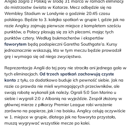
Anglia zagra z Polską w środę 31 marca w ramach eliminacji
do mistrzostw świata w Katarze. Mecz odbędzie się na
Wembley Stadium w Londynie o godzinie 20:45 czasu
polskiego. Będzie to 3. kolejka spotkań w grupie I, gdzie jak na
razie Anglicy zajmują pierwsze miejsce z kompletem sześciu
punktów, a Polacy plasują się za ich plecami, mając tych
punktów cztery. Według bukmacherów i ekspertów
faworytem
będą podopieczni Garetha Southgate’a. Kursy
jednoznacznie wskazują, kto w tym meczu będzie prowadził
grę i wymaga się od niego zwycięstwa.
Reprezentacja Anglii do tej pory nie straciła ani jednego gola w
tych eliminacjach.
Od trzech spotkań zachowują czyste
konto
z tyłu, co dodatkowo buduje ich pewność siebie. Jak na
razie co prawda nie mieli wymagających przeciwników, ale
swoją robotę wykonali jak należy. Ograli 5:0 San Marino u
siebie i wygrali 2:0 z Albanią na wyjeździe. Zespół złożony w
głównej mierze z piłkarzy Premier League robi wrażenie
zarówno na papierze, jak i na boisku. Anglicy celują oczywiście
w 1. miejsce w grupie, dlatego jak na faworyta przystało,
muszą wygrywać wszystkie mecze po kolei.