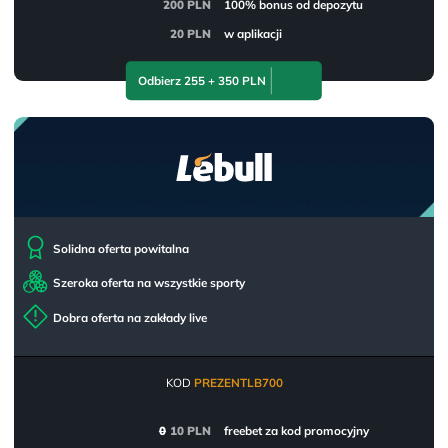
200 PLN
100% bonus od depozytu
20 PLN
w aplikacji
Odbierz 255 + 350 PLN
Solidna oferta powitalna
Szeroka oferta na wszystkie sporty
Dobra oferta na zakłady live
KOD
PREZENTLB700
0
10 PLN
freebet za kod promocyjny