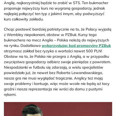
Anglię, najkorzystniej będzie to zrobić w STS. Ten bukmacher
proponuje najwyższy kurs na wygraną gospodarzy, jednak
najlepiej połączyć ten typ z jakimś innym, aby podwyższyć
kurs całkowity zakładu.
Chcąc postawić bardziej patriotycznie na to, że Polacy wyjadą
z Wembley niepokonani, obstaw w PZBuk. Kursy tego
bukmachera na mecz Anglia – Polska należą do najwyższych
na rynku. Dodatkowo
wykorzystując kod promocyjny PZBuk
otrzymasz zakład bez ryzyka o wartości nawet 500 PLN!
Obstaw na to, że Polska nie przegra z Anglią, a w przypadku
zwycięstwa gospodarzy odbierz swoje pieniądze z powrotem.
Niespodzianki w futbolu się zdarzają, a wielu specjalistów
powiedziało już, że nawet bez Roberta Lewandowskiego,
nasza gra nie musi wyglądać tragicznie. Anglicy też mają
swoje problemy i kontuzje, więc może wcale nie będą aż tacy
groźni i nasza reprezentacja nie wróci do domu z pustymi
rękami.