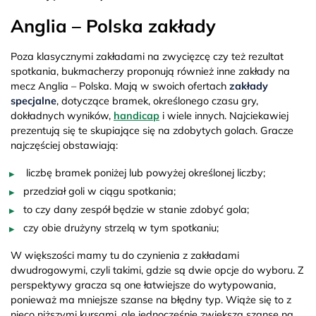
Anglia – Polska zakłady
Poza klasycznymi zakładami na zwycięzcę czy też rezultat
spotkania, bukmacherzy proponują również inne zakłady na
mecz Anglia – Polska. Mają w swoich ofertach
zakłady
specjalne
, dotyczące bramek, określonego czasu gry,
dokładnych wyników,
handicap
i wiele innych. Najciekawiej
prezentują się te skupiające się na zdobytych golach. Gracze
najczęściej obstawiają:
liczbę bramek poniżej lub powyżej określonej liczby;
przedział goli w ciągu spotkania;
to czy dany zespół będzie w stanie zdobyć gola;
czy obie drużyny strzelą w tym spotkaniu;
W większości mamy tu do czynienia z zakładami
dwudrogowymi, czyli takimi, gdzie są dwie opcje do wyboru. Z
perspektywy gracza są one łatwiejsze do wytypowania,
ponieważ ma mniejsze szanse na błędny typ. Wiąże się to z
nieco niższymi kursami, ale jednocześnie zwiększa szanse na